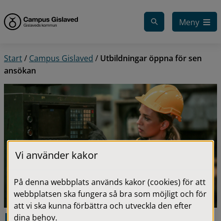
Gå till innehåll
Meny
Start
/
Campus Gislaved
/
Utbildningar öppna för sen
ansökan
Vi använder kakor
På denna webbplats används kakor (cookies) för att
webbplatsen ska fungera så bra som möjligt och för
att vi ska kunna förbättra och utveckla den efter
Utbildningar öppna för sen 
dina behov.