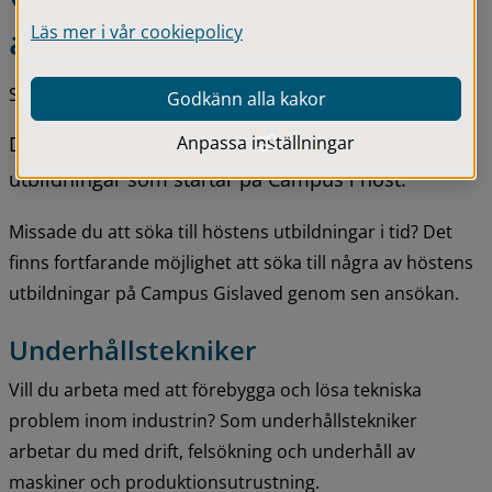
ansökan
Läs mer i vår cookiepolicy
Senast uppdaterad 03 juni 2026
Godkänn alla kakor
Anpassa inställningar
Du har fortfarande chansen att söka några av de 
utbildningar som startar på Campus i höst.
Missade du att söka till höstens utbildningar i tid? Det 
finns fortfarande möjlighet att söka till några av höstens 
utbildningar på Campus Gislaved genom sen ansökan.
Underhållstekniker
Vill du arbeta med att förebygga och lösa tekniska 
problem inom industrin? Som underhållstekniker 
arbetar du med drift, felsökning och underhåll av 
maskiner och produktionsutrustning.