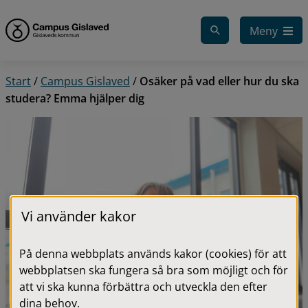
Gå till innehåll
Meny
Start
/
Campus Gislaved
/
Osäker på vad eller hur du ska
studera? Emma hjälper dig
Vi använder kakor
På denna webbplats används kakor (cookies) för att
webbplatsen ska fungera så bra som möjligt och för
att vi ska kunna förbättra och utveckla den efter
dina behov.