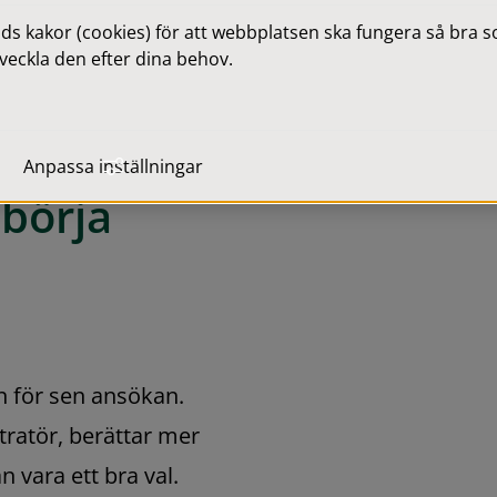
 kakor (cookies) för att webbplatsen ska fungera så bra som
veckla den efter dina behov.
betar med YH-utbildningarna på
 företag och utbildningarnas
Anpassa inställningar
börja 
n för sen ansökan. 
tratör, berättar mer 
 vara ett bra val.