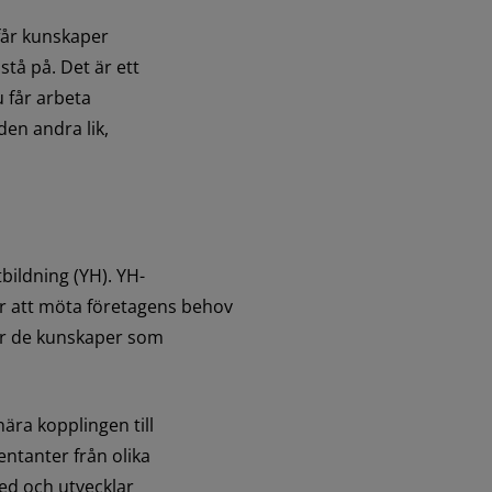
får kunskaper 
tå på. Det är ett 
 får arbeta 
en andra lik, 
bildning (YH). YH-
r att möta företagens behov 
er de kunskaper som 
ra kopplingen till 
ntanter från olika 
d och utvecklar 