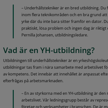
– Underhållstekniker är en bred utbildning. Du 
inom flera teknikområden och en bra grund att s
yrke där du inte bara sitter framför en dator. Du
praktiskt, lösa problem och ingen dag är riktigt d
Pernilla Johansen, utbildningsledare.
Vad är en YH-utbildning?
Utbildningen till underhållstekniker är en yrkeshögskoleut
utbildningar tas fram i nära samarbete med arbetslivet fö
av kompetens. Det innebär att innehållet är anpassat eft
efterfrågas på arbetsmarknaden.
– En av styrkorna med en YH-utbildning är den nä
arbetslivet. Vår ledningsgrupp består av represe
företag och verksamheter i branschen. De är me