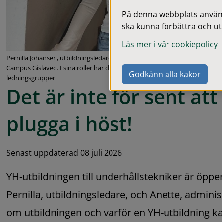
På denna webbplats används
ska kunna förbättra och ut
Läs mer i vår cookiepolicy
Pernilla Johansen, utbildningsledare, och Anette Hast, administratör, ar
Campus Gislaved. I sina roller har de nära kontakt med både studerande,
Godkänn alla kakor
ledningsgrupper.
Det är inte för sent att 
plugga i höst!
Senast uppdaterad 08 juli 2026
YH-utbildningen till underhållstekniker är öppe
Pernilla, utbildningsledare, och Anette, adminis
om utbildningen och varför en YH-utbildning kan