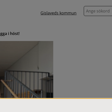
S
Gislaveds kommun
ö
k
ugga i höst!