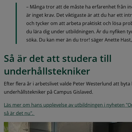
– Många tror att de måste ha erfarenhet från in
är inget krav. Det viktigaste är att du har ett intr
och tycker om att arbeta praktiskt och lösa prob
du lära dig under utbildningen. Är du nyfiken tyc
söka. Du kan mer än du tror! säger Anette Hast,
Så är det att studera till 
underhållstekniker
Efter flera år i arbetslivet valde Peter Westerlund att byta 
underhållstekniker på Campus Gislaved.
Läs mer om hans upplevelse av utbildningen i nyheten "O
så är det nu". 