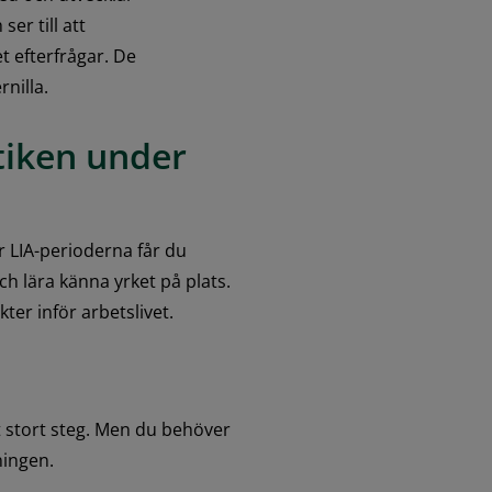
er till att 
 efterfrågar. De 
nilla.
iken under 
r LIA-perioderna får du 
h lära känna yrket på plats. 
ter inför arbetslivet.
 stort steg. Men du behöver 
ningen.