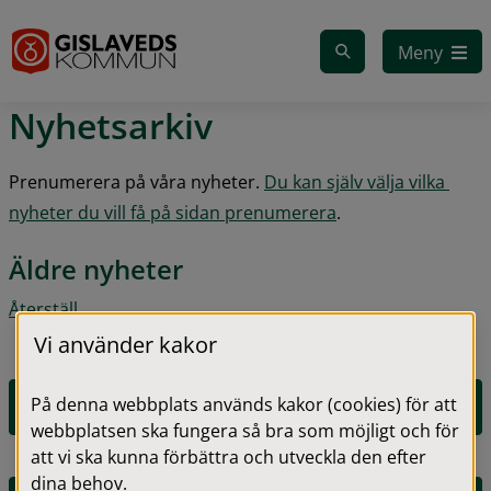
Gå till innehåll
Meny
Nyhetsarkiv
Prenumerera på våra nyheter. 
Du kan själv välja vilka 
nyheter du vill få på sidan prenumerera
.
Äldre nyheter
Återställ
Vi använder kakor
På denna webbplats används kakor (cookies) för att
2026
webbplatsen ska fungera så bra som möjligt och för
att vi ska kunna förbättra och utveckla den efter
dina behov.