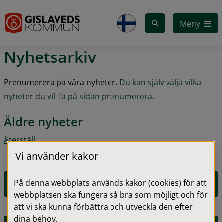
Gå till innehåll
Meny
Nyhetsarkiv
Prenumerera på våra nyheter. 
Du kan själv välja vilka 
nyheter du vill få på sidan prenumerera
.
Äldre nyheter
Återställ
Vi använder kakor
På denna webbplats används kakor (cookies) för att
2026
webbplatsen ska fungera så bra som möjligt och för
att vi ska kunna förbättra och utveckla den efter
dina behov.