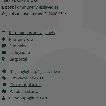
Telefon: 
0371-810 00
E‑post: 
kommunen@gislaved.se
Organisationsnummer: 212000-0514
Kommunens anslagstavla
Prenumerera
Suomeksi
Lediga jobb
Kartportal
Tillgänglighet på gislaved.se
Om kakor (cookies)
Om webbplatsen
Webbplatskarta
Personuppgifter, GDPR