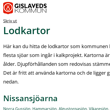
Skriv ut
Lodkartor
Här kan du hitta de lodkartor som kommunen ha
flesta sjöar som ingår i kalkprojekt. Kartorna är 
ålder. Djupförhållanden som redovisas stämmer
Det är fritt att använda kartorna och de ligger g
nedan.
Nissansjöarna
pdf, 1.3 MB.
pdf, 1 MB.
pdf, 1.4 MB.
p
Norra Gussjön
, 
Hammarsjön
, 
Algustorpasjön
, 
Vikaresjön
,