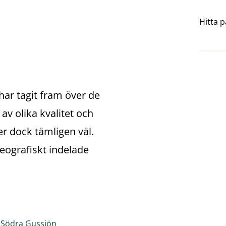
Hitta p
r tagit fram över de 
av olika kvalitet och 
 dock tämligen väl. 
eografiskt indelade 
df, 1.1 MB.
pdf, 1.6 MB.
 
Södra Gussjön