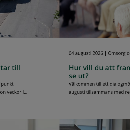
04 augusti 2026
|
Omsorg o
ar till
Hur vill du att fr
se ut?
fpunkt
Välkommen till ett dialogm
n veckor l...
augusti tillsammans med re