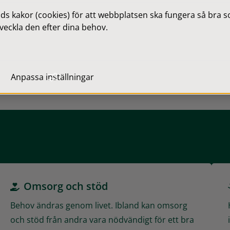
 kakor (cookies) för att webbplatsen ska fungera så bra som
veckla den efter dina behov.
Anpassa inställningar
ildning och barnomsorg
Bygga, bo och miljö
Mer 
Omsorg och stöd
Behov ändras genom livet. Ibland kan omsorg
och stöd från andra vara nödvändigt för ett bra