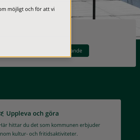
 möjligt och för att vi
kontaktuppgifter
Företagande
Uppleva och göra
Här hittar du det som kommunen erbjuder
inom kultur- och fritidsaktiviteter.