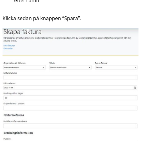
efternamn.
Klicka sedan på knappen ”Spara”.
F