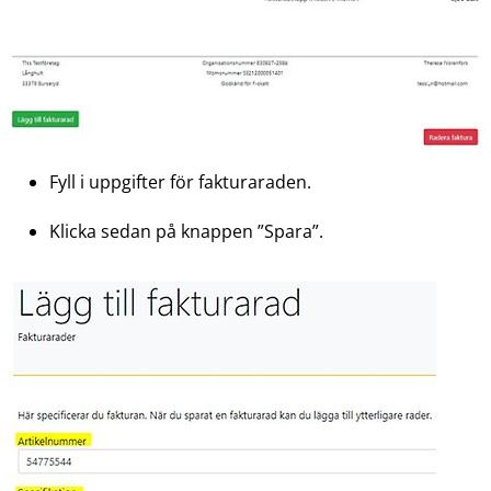
Fyll i uppgifter för fakturaraden.
Klicka sedan på knappen ”Spara”.
Försto