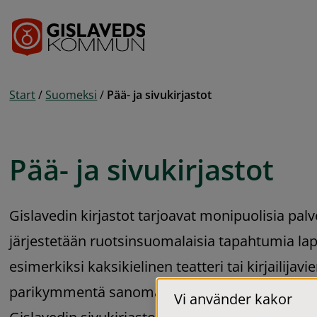
Gå till innehåll
Start
/
Suomeksi
/
Pää- ja sivukirjastot
Pää- ja sivukirjastot
Gislavedin kirjastot tarjoavat monipuolisia palv
järjestetään ruotsinsuomalaisia tapahtumia lapsil
esimerkiksi kaksikielinen teatteri tai kirjailijavie
parikymmentä sanomalehteä ja lähes 200 aikaka
Vi använder kakor