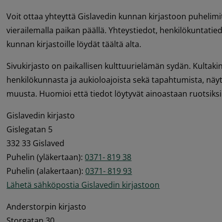
Voit ottaa yhteyttä Gislavedin kunnan kirjastoon puhelimits
vierailemalla paikan päällä. Yhteystiedot, henkilökuntatiedot
kunnan kirjastoille löydät täältä alta.
Sivukirjasto on paikallisen kulttuurielämän sydän. Kultakin 
henkilökunnasta ja aukioloajoista sekä tapahtumista, näytte
muusta. Huomioi että tiedot löytyvät ainoastaan ruotsiksi
Gislavedin kirjasto 
Gislegatan 5 
332 33 Gislaved 
Puhelin (yläkertaan): 
0371- 819 38
Puhelin (alakertaan): 
0371- 819 93
Lähetä sähköpostia Gislavedin kirjastoon
Anderstorpin kirjasto 
Storgatan 30 