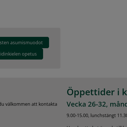
sten asumismuodot
äidinkielen opetus
Öppettider i 
Vecka 26-32, månd
 du välkommen att kontakta 
9.00-15.00, lunchstängt 11.3