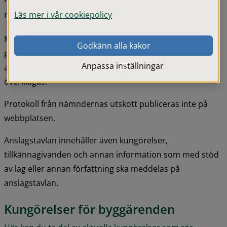
meddela på anslagstavlan.
Läs mer i vår cookiepolicy
Med justerad menas att alla justerare har undertecknat 
Godkänn alla kakor
protokollet. Tidpunkten då protokollet sätts upp på 
Anpassa inställningar
anslagstavlan styr tiden för hur länge ett beslut kan 
överklagas.
Protokoll från nämndernas utskott publiceras inte på 
webbplatsen.
Anslagstavlan innehåller även kungörelser, 
tillkännagivanden och annan information som med stöd 
av lag eller annan författning ska meddelas på 
anslagstavlan.
Kungörelser för byggärenden