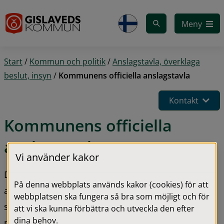
Gå till innehåll
Meny
Start
/
Kommun och politik
/
Anslagstavla, överklaga
beslut, insyn
/
Kommunens officiella anslagstavla
Kontakt
Kommunens officiella 
anslagstavla
Vi använder kakor
Detta är Gislaveds kommuns officiella 
På denna webbplats används kakor (cookies) för att
anslagstavla. Här publicerar vi justerade protokoll 
webbplatsen ska fungera så bra som möjligt och för
samt kungörelser och annan information som vi 
att vi ska kunna förbättra och utveckla den efter
dina behov.
med stöd av lag eller annan författning ska 