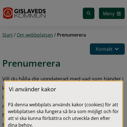
Gå till innehåll
Meny
Start
/
Om webbplatsen
/
Prenumerera
Kontakt
Prenumerera
Vill du hålla dig uppdaterad med vad som händer i 
kommunen kan du prenumerera på nyheter, 
Vi använder kakor
information och protokoll. Du riskerar aldrig att 
På denna webbplats används kakor (cookies) för att
missa något då du får det skickat direkt till dig. 
webbplatsen ska fungera så bra som möjligt och för
Nedan bockar du i vad du vill prenumerera på, 
att vi ska kunna förbättra och utveckla den efter
skriver in din e-postadress och klickar på 
dina behov.