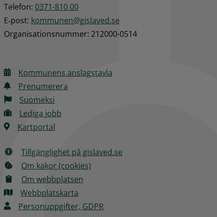
Telefon: 
0371-810 00
E‑post: 
kommunen@gislaved.se
Organisationsnummer: 212000-0514
Kommunens anslagstavla
Prenumerera
Suomeksi
Lediga jobb
Kartportal
Tillgänglighet på gislaved.se
Om kakor (cookies)
Om webbplatsen
Webbplatskarta
Personuppgifter, GDPR