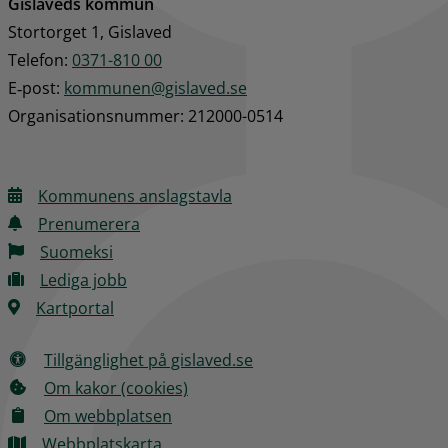
Gislaveds kommun
Stortorget 1, Gislaved
Telefon: 
0371-810 00
E‑post: 
kommunen@gislaved.se
Organisationsnummer: 212000-0514
Kommunens anslagstavla
Prenumerera
Suomeksi
Lediga jobb
Kartportal
Tillgänglighet på gislaved.se
Om kakor (cookies)
Om webbplatsen
Webbplatskarta