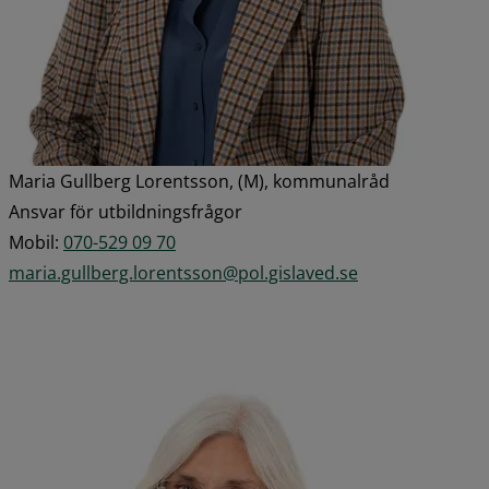
Maria Gullberg Lorentsson, (M), kommunalråd
Ansvar för utbildningsfrågor
Mobil: 
070-529 09 70
maria.gullberg.lorentsson@pol.gislaved.se
Förstora 