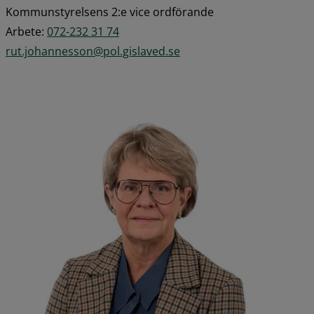
Kommunstyrelsens 2:e vice ordförande
Arbete: 
072-232 31 74
rut.johannesson@pol.gislaved.se
Förstora 