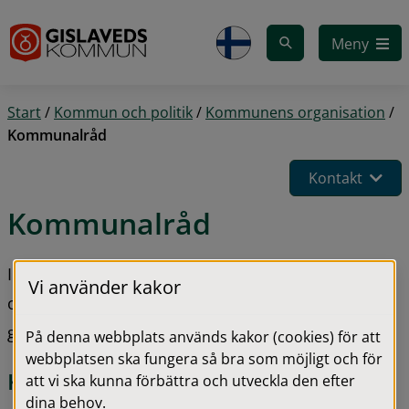
Gå till innehåll
Meny
Start
/
Kommun och politik
/
Kommunens organisation
/
Kommunalråd
Kontakt
Kommunalråd
I kommunen finns det tre kommunalråd på heltid 
Vi använder kakor
och två kommunalråd på halvtid. Övriga politiker 
genomför sina uppdrag på sin fritid.
På denna webbplats används kakor (cookies) för att
webbplatsen ska fungera så bra som möjligt och för
Kommunalråd 2023-2026
att vi ska kunna förbättra och utveckla den efter
Förstora 
dina behov.