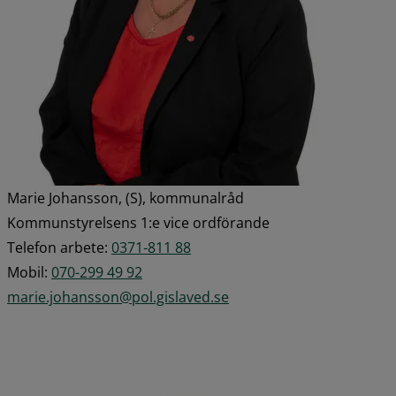
Marie Johansson, (S), kommunalråd
Kommunstyrelsens 1:e vice ordförande
Telefon arbete: 
0371-811 88
Mobil: 
070-299 49 92
marie.johansson@pol.gislaved.se
Förstora 