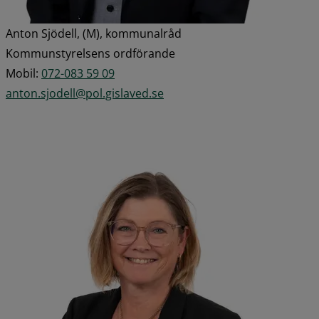
Anton Sjödell, (M), kommunalråd
Kommunstyrelsens ordförande
Mobil: 
072-083 59 09
anton.sjodell@pol.gislaved.se
Förstora 