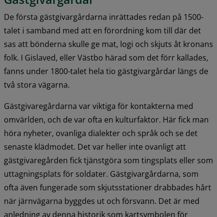
De första gästgivargårdarna inrättades redan på 1500-
talet i samband med att en förordning kom till där det 
sas att bönderna skulle ge mat, logi och skjuts åt kronans 
folk. I Gislaved, eller Västbo härad som det förr kallades, 
fanns under 1800-talet hela tio gästgivargårdar längs de 
två stora vägarna.
Gästgivaregårdarna var viktiga för kontakterna med 
omvärlden, och de var ofta en kulturfaktor. Här fick man 
höra nyheter, ovanliga dialekter och språk och se det 
senaste klädmodet. Det var heller inte ovanligt att 
gästgivaregården fick tjänstgöra som tingsplats eller som 
uttagningsplats för soldater. Gästgivargårdarna, som 
ofta även fungerade som skjutsstationer drabbades hårt 
när järnvägarna byggdes ut och försvann. Det är med 
anledning av denna historik som kartsymbolen för 