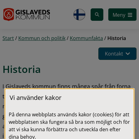
Gå till innehåll
Meny
Start
/
Kommun och politik
/
Kommunfakta
/
Historia
Kontakt
Historia
I Gislaveds kommun finns många spår från forna 
tider. Kommunens strategiska läge med flera 
Vi använder kakor
månghundraåriga stora vägar som passerar 
På denna webbplats används kakor (cookies) för att
genom, har gjort att trakten har gamla traditioner 
webbplatsen ska fungera så bra som möjligt och för
av handel och besökare utifrån. När besökarna var 
att vi ska kunna förbättra och utveckla den efter
i behov mat och dryck och vila, stannade de till vid 
dina behov.