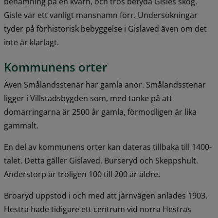
benämning på en kvarn, och tros betyda Gisles skog. 
Gisle var ett vanligt mansnamn förr. Undersökningar 
tyder på förhistorisk bebyggelse i Gislaved även om det 
inte är klarlagt.
Kommunens orter
Även Smålandsstenar har gamla anor. Smålandsstenar 
ligger i Villstadsbygden som, med tanke på att 
domarringarna är 2500 år gamla, förmodligen är lika 
gammalt.
En del av kommunens orter kan dateras tillbaka till 1400-
talet. Detta gäller Gislaved, Burseryd och Skeppshult. 
Anderstorp är troligen 100 till 200 år äldre.
Broaryd uppstod i och med att järnvägen anlades 1903. 
Hestra hade tidigare ett centrum vid norra Hestras 