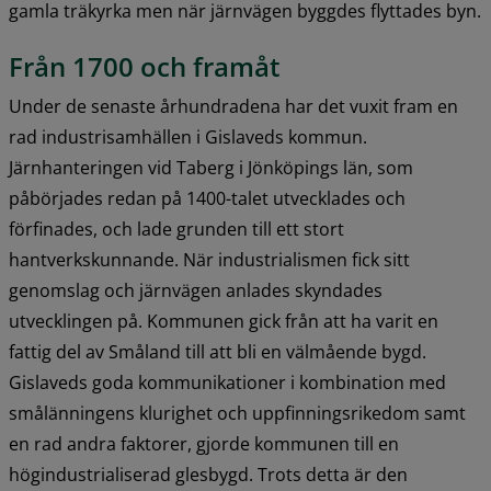
gamla träkyrka men när järnvägen byggdes flyttades byn.
Från 1700 och framåt
Under de senaste århundradena har det vuxit fram en 
rad industrisamhällen i Gislaveds kommun. 
Järnhanteringen vid Taberg i Jönköpings län, som 
påbörjades redan på 1400-talet utvecklades och 
förfinades, och lade grunden till ett stort 
hantverkskunnande. När industrialismen fick sitt 
genomslag och järnvägen anlades skyndades 
utvecklingen på. Kommunen gick från att ha varit en 
fattig del av Småland till att bli en välmående bygd. 
Gislaveds goda kommunikationer i kombination med 
smålänningens klurighet och uppfinningsrikedom samt 
en rad andra faktorer, gjorde kommunen till en 
högindustrialiserad glesbygd. Trots detta är den 