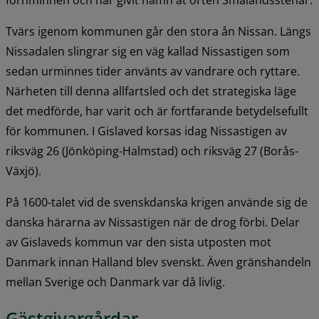
Tvärs igenom kommunen går den stora ån Nissan. Längs 
Nissadalen slingrar sig en väg kallad Nissastigen som 
sedan urminnes tider använts av vandrare och ryttare. 
Närheten till denna allfartsled och det strategiska läge 
det medförde, har varit och är fortfarande betydelsefullt 
för kommunen. I Gislaved korsas idag Nissastigen av 
riksväg 26 (Jönköping-Halmstad) och riksväg 27 (Borås-
Växjö).
På 1600-talet vid de svenskdanska krigen använde sig de 
danska härarna av Nissastigen när de drog förbi. Delar 
av Gislaveds kommun var den sista utposten mot 
Danmark innan Halland blev svenskt. Även gränshandeln 
mellan Sverige och Danmark var då livlig.
Gästgivargårdar