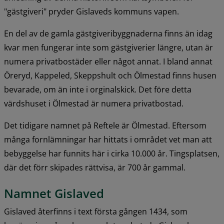
"gästgiveri" pryder Gislaveds kommuns vapen.
En del av de gamla gästgiveribyggnaderna finns än idag 
kvar men fungerar inte som gästgiverier längre, utan är 
numera privatbostäder eller något annat. I bland annat 
Öreryd, Kappeled, Skeppshult och Ölmestad finns husen 
bevarade, om än inte i orginalskick. Det före detta 
värdshuset i Ölmestad är numera privatbostad.
Det tidigare namnet på Reftele är Ölmestad. Eftersom 
många fornlämningar har hittats i området vet man att 
bebyggelse har funnits här i cirka 10.000 år. Tingsplatsen, 
där det förr skipades rättvisa, är 700 år gammal.
Namnet Gislaved
Gislaved återfinns i text första gången 1434, som 