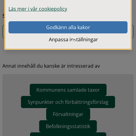
Läs mer i vår cookiepolicy
Sidans innehåll senast uppdaterat:
2026-05-22
Godkänn alla kakor
Saknar du något på denna sida?
Anpassa inställningar
Annat innehåll du kanske är intresserad av
Kommunens samlade taxor
Synpunkter och förbättringsförslag
Förvaltningar
Befolkningsstatistik