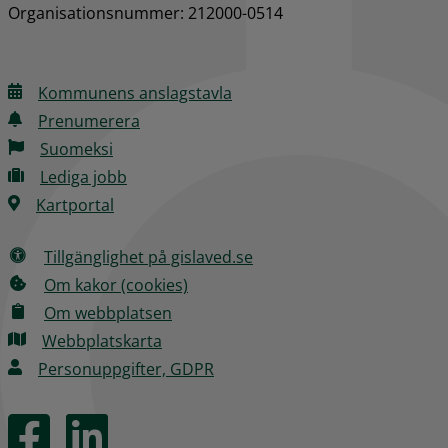
Organisationsnummer: 212000-0514
Kommunens anslagstavla
Prenumerera
Suomeksi
Lediga jobb
Kartportal
Tillgänglighet på gislaved.se
Om kakor (cookies)
Om webbplatsen
Webbplatskarta
Personuppgifter, GDPR