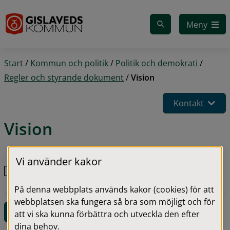
Gå till innehåll
Meny
Start
/
Kommun och politik
/
Politik och demokrati
/
Regler och styrande dokument
/
Vision
Kontakt
Vision
Vi använder kakor
Gislaved kommuns Vision 2040 antagen den 27
pdf
augusti 2015, reviderad den 25 augusti 2016.pdf
176.8 kB
2023-01-04
På denna webbplats används kakor (cookies) för att
webbplatsen ska fungera så bra som möjligt och för
Kontaktuppgifter för denna sida
att vi ska kunna förbättra och utveckla den efter
dina behov.