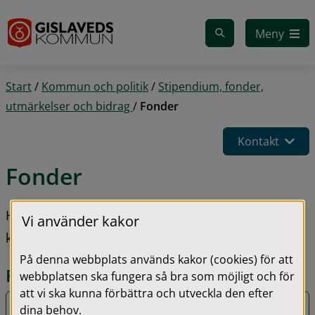
Gå till innehåll
Meny
Start
/
Kommun och politik
/
Stipendium, fonder,
utmärkelser och bidrag
/
Fonder
Kontakt
Fonder 
Här kan du läsa er om olika fonder du kan söka i 
Vi använder kakor
kommunen.
På denna webbplats används kakor (cookies) för att
Fonder i kommunen
webbplatsen ska fungera så bra som möjligt och för
att vi ska kunna förbättra och utveckla den efter
Stiftelsen Anders Svenssons donationsfond
dina behov.