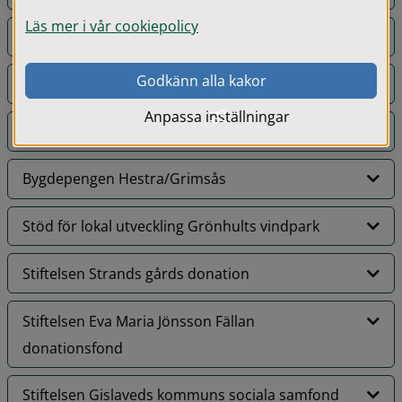
Läs mer i vår cookiepolicy
Stiftelsen Oskar Johansson Skalleved fond
Godkänn alla kakor
Sydvattens Bolmenfond
Anpassa inställningar
Stiftelsen Gusftaf Svenssons trivselfond
Bygdepengen Hestra/Grimsås
Stöd för lokal utveckling Grönhults vindpark
Stiftelsen Strands gårds donation
Stiftelsen Eva Maria Jönsson Fällan
donationsfond
Stiftelsen Gislaveds kommuns sociala samfond