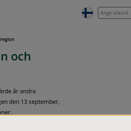
S
ö
k
 region
n och 
ärde år andra 
gen den 13 september, 
oner.