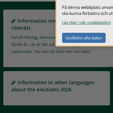
På denna webbplats används
ska kunna förbättra och ut
Information om valet och din
Läs mer i vår cookiepolicy
rösträtt
Val till riksdag, kommun och region hålls vart
Godkänn alla kakor
fjärde år. I år är det val på söndagen den 13
september. Här kan du läsa mer om valet.
Information in other languages
about the elections 2026