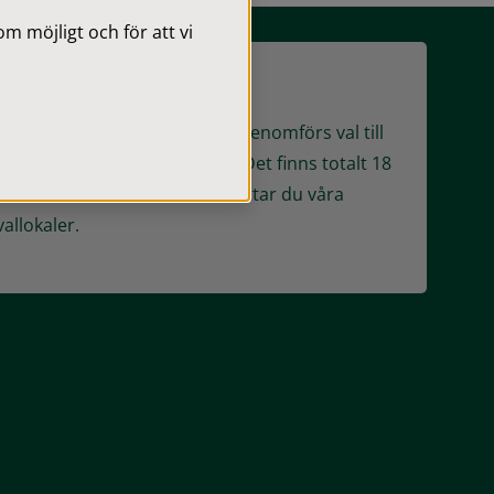
 möjligt och för att vi
Röstning på valdagen
Söndagen den 13 september genomförs val till
riksdag, kommun och region. Det finns totalt 18
valdistrikt i kommunen. Här hittar du våra
vallokaler.