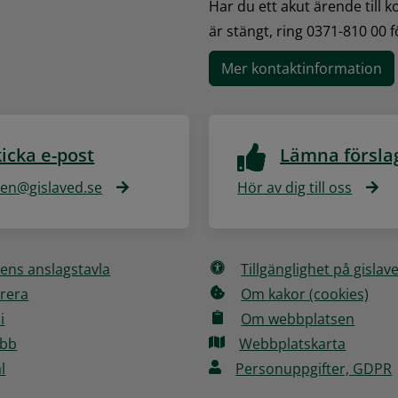
Har du ett akut ärende till 
är stängt, ring 0371-810 00 
Mer kontaktinformation
icka e-post
Lämna försla
n@gislaved.se
Hör av dig till oss
ns anslagstavla
Tillgänglighet på gislav
rera
Om kakor (cookies)
i
Om webbplatsen
obb
Webbplatskarta
l
Personuppgifter, GDPR