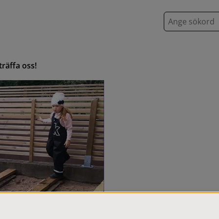
S
ö
k
räffa oss!