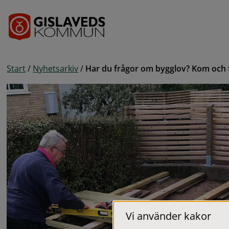
Gå till innehåll
Start
/
Nyhetsarkiv
/
Har du frågor om bygglov? Kom och t
Vi använder kakor