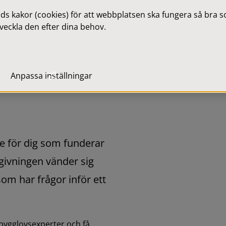
 kakor (cookies) för att webbplatsen ska fungera så bra som
veckla den efter dina behov.
lov? Kom 
Anpassa inställningar
le för dig som funderar 
dgivningen vänder sig 
om har frågor inför ett 
ygglovsexperter och få 