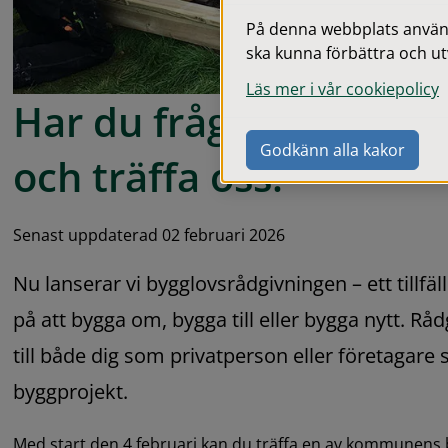
På denna webbplats används
ska kunna förbättra och ut
Läs mer i vår cookiepolicy
Har du frågor om bygg
Godkänn alla kakor
och träffa oss!
Senast uppdaterad 02 februari 2026
Nu lanserar vi bygglovsrådgivningen – ett tillfäl
på att bygga om, bygga till eller bygga nytt. Rå
till både dig som privatperson eller företagare s
byggprojekt.
Med start den 4 februari kan du träffa en av kommunens b