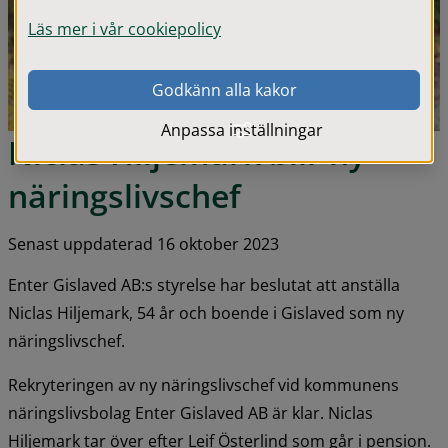
Läs mer i vår cookiepolicy
Godkänn alla kakor
Anpassa inställningar
Niclas Hiljemark blir ny 
näringslivschef
Senast uppdaterad 16 oktober 2023
Enter Gislaved AB:s styrelse har beslutat att anställa 
Niclas Hiljemark, 54 år och boende i Gislaved som ny 
näringslivschef.
Rekryteringen av ny näringslivschef vid kommunens 
näringslivsbolag Enter Gislaved AB är klar. Niclas 
Hiljemark tar över efter Leif Österlind som går i pension.