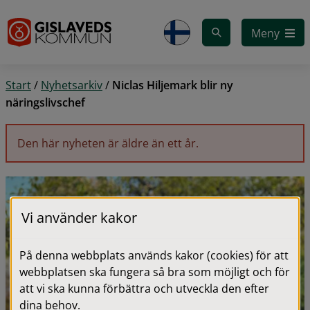
Gå till innehåll
Meny
Start
/
Nyhetsarkiv
/
Niclas Hiljemark blir ny
näringslivschef
Den här nyheten är äldre än ett år.
Vi använder kakor
På denna webbplats används kakor (cookies) för att
webbplatsen ska fungera så bra som möjligt och för
att vi ska kunna förbättra och utveckla den efter
dina behov.