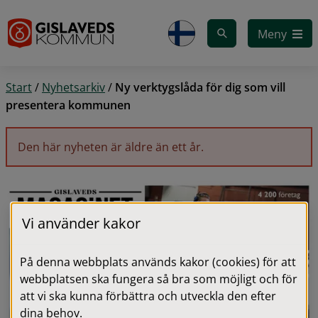
Gå till innehåll
Meny
Start
/
Nyhetsarkiv
/
Ny verktygslåda för dig som vill
presentera kommunen
Den här nyheten är äldre än ett år.
Vi använder kakor
På denna webbplats används kakor (cookies) för att
webbplatsen ska fungera så bra som möjligt och för
att vi ska kunna förbättra och utveckla den efter
dina behov.