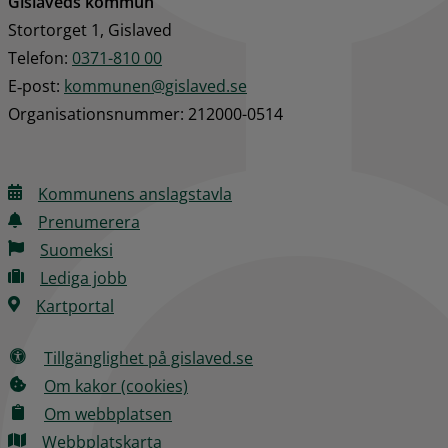
Gislaveds kommun
Stortorget 1, Gislaved
Telefon: 
0371-810 00
E‑post: 
kommunen@gislaved.se
Organisationsnummer: 212000-0514
Kommunens anslagstavla
Prenumerera
Suomeksi
Lediga jobb
Kartportal
Tillgänglighet på gislaved.se
Om kakor (cookies)
Om webbplatsen
Webbplatskarta