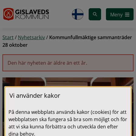
Gå till innehåll
Meny
Start
/
Nyhetsarkiv
/
Kommunfullmäktige sammanträder
28 oktober
Den här nyheten är äldre än ett år.
Vi använder kakor
På denna webbplats används kakor (cookies) för att
webbplatsen ska fungera så bra som möjligt och för
att vi ska kunna förbättra och utveckla den efter
dina behov.