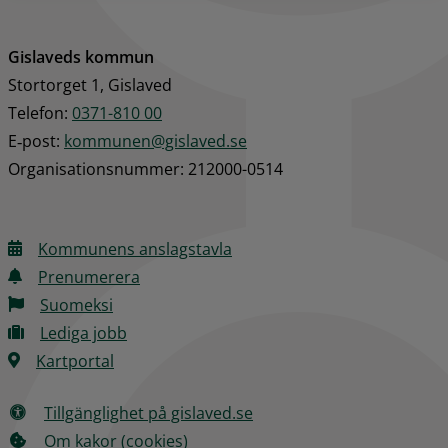
Gislaveds kommun
Stortorget 1, Gislaved
Telefon: 
0371-810 00
E‑post: 
kommunen@gislaved.se
Organisationsnummer: 212000-0514
Kommunens anslagstavla
Prenumerera
Suomeksi
Lediga jobb
Kartportal
Tillgänglighet på gislaved.se
Om kakor (cookies)