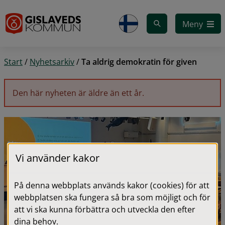
Gå till innehåll
Meny
Start
/
Nyhetsarkiv
/
Ta aldrig demokratin för given
Den här nyheten är äldre än ett år.
Vi använder kakor
På denna webbplats används kakor (cookies) för att
webbplatsen ska fungera så bra som möjligt och för
att vi ska kunna förbättra och utveckla den efter
dina behov.