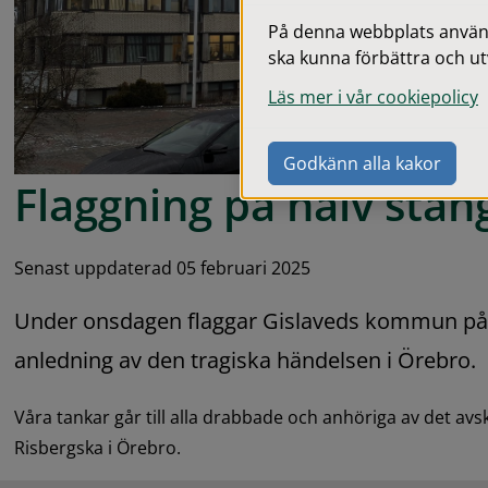
På denna webbplats används
ska kunna förbättra och ut
Läs mer i vår cookiepolicy
Godkänn alla kakor
Flaggning på halv stån
Senast uppdaterad 05 februari 2025
Under onsdagen flaggar Gislaveds kommun på 
anledning av den tragiska händelsen i Örebro.
Våra tankar går till alla drabbade och anhöriga av det av
Risbergska i Örebro.