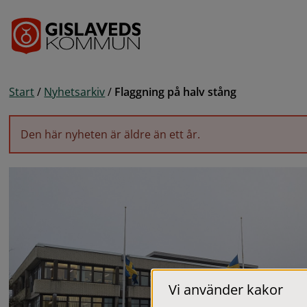
Gå till innehåll
Start
/
Nyhetsarkiv
/
Flaggning på halv stång
Den här nyheten är äldre än ett år.
Vi använder kakor