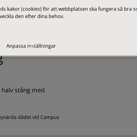
 kakor (cookies) för att webbplatsen ska fungera så bra som
veckla den efter dina behov.
Anpassa inställningar
g
halv stång med 
skyvärda dådet vid Campus 