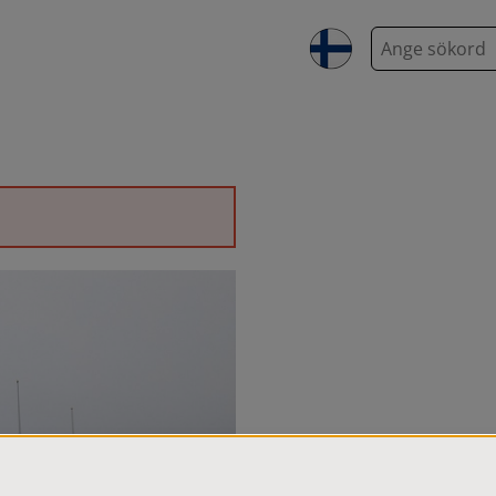
S
ö
k