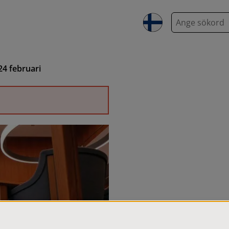
S
ö
k
4 februari