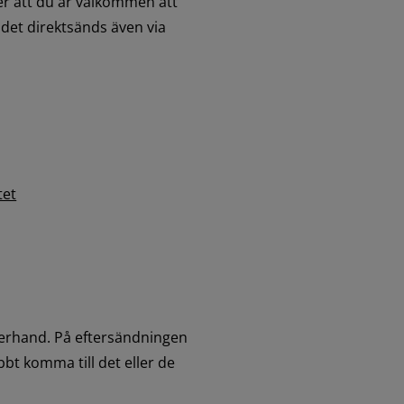
r att du är välkommen att 
det direktsänds även via 
tet
erhand. På eftersändningen 
bt komma till det eller de 