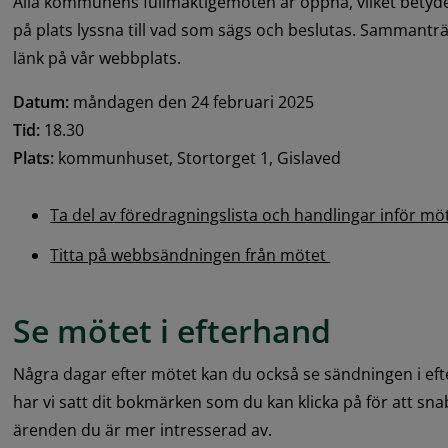
Alla kommunens fullmäktigemöten är öppna, vilket betyde
på plats lyssna till vad som sägs och beslutas. Sammanträ
länk på vår webbplats.
Datum:
 måndagen den 24 februari 2025
Tid:
 18.30
Plats:
 kommunhuset, Stortorget 1, Gislaved
Ta del av föredragningslista och handlingar inför mö
Titta på webbsändningen från mötet 
Se mötet i efterhand
Några dagar efter mötet kan du också se sändningen i eft
har vi satt dit bokmärken som du kan klicka på för att snab
ärenden du är mer intresserad av.