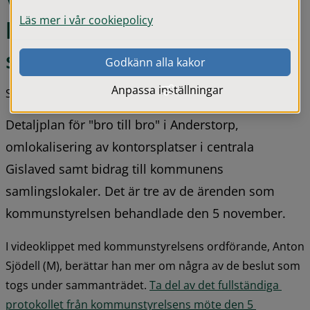
Videosammanfattning efter 
Läs mer i vår cookiepolicy
kommunstyrelsens 
sammanträde 5 november
Godkänn alla kakor
Anpassa inställningar
Senast uppdaterad 10 november 2025
Detaljplan för "bro till bro" i Anderstorp, 
omlokalisering av kontorsplatser i centrala 
Gislaved samt bidrag till kommunens 
samlingslokaler. Det är tre av de ärenden som 
kommunstyrelsen behandlade den 5 november.
I videoklippet med kommunstyrelsens ordförande, Anton 
Sjödell (M), berättar han mer om några av de beslut som 
togs under sammanträdet. 
Ta del av det fullständiga 
protokollet från kommunstyrelsens möte den 5 