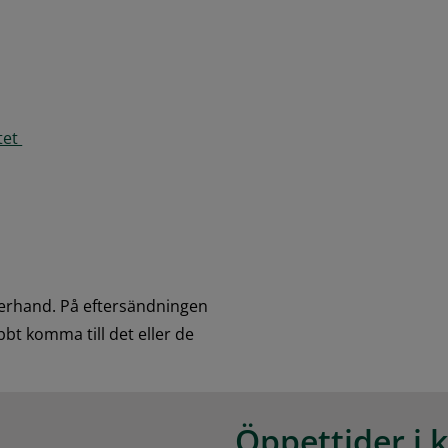
et 
erhand. På eftersändningen 
bt komma till det eller de 
Öppettider i 