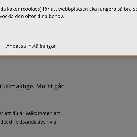
 kakor (cookies) för att webbplatsen ska fungera så bra som
veckla den efter dina behov.
Anpassa inställningar
llmäktige. Mötet går 
r att du är välkommen att 
det direktsänds även via 