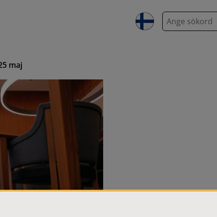
S
ö
k
25 maj