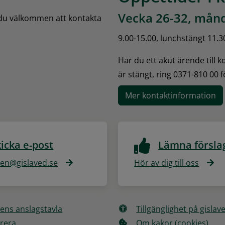
Vecka 26-32, månd
 du välkommen att kontakta 
9.00-15.00, lunchstängt 11.3
Har du ett akut ärende till 
är stängt, ring 0371-810 00 
Mer kontaktinformation
icka e-post
Lämna försla
n@gislaved.se
Hör av dig till oss
ns anslagstavla
Tillgänglighet på gislav
rera
Om kakor (cookies)