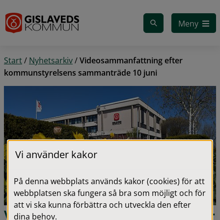
Gå till innehåll
Meny
Start
/
Nyhetsarkiv
/
Videosammanfattning efter
kommunstyrelsens sammanträde 10 juni
Vi använder kakor
På denna webbplats används kakor (cookies) för att
webbplatsen ska fungera så bra som möjligt och för
att vi ska kunna förbättra och utveckla den efter
Videosammanfattning efter 
dina behov.