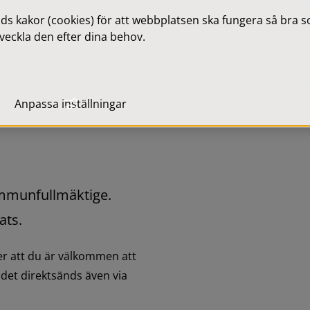
 kakor (cookies) för att webbplatsen ska fungera så bra som
veckla den efter dina behov.
Anpassa inställningar
munfullmäktige. 
ats.
r att du är välkommen att 
det direktsänds även via 