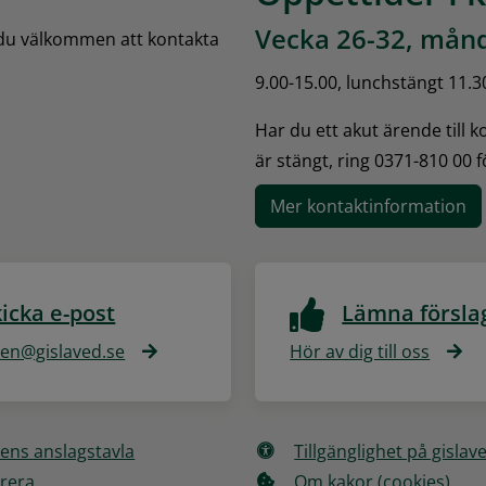
Vecka 26-32, månd
 du välkommen att kontakta 
9.00-15.00, lunchstängt 11.3
Har du ett akut ärende till 
är stängt, ring 0371-810 00 
Mer kontaktinformation
icka e-post
Lämna försla
n@gislaved.se
Hör av dig till oss
ns anslagstavla
Tillgänglighet på gislav
rera
Om kakor (cookies)