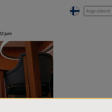
S
ö
k
2 juni