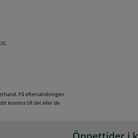
et 
erhand. På eftersändningen 
bt komma till det eller de 
Öppettider i 