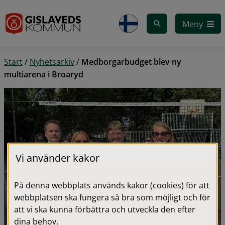
Gå till innehåll
Meny
Start
/
Nyhetsarkiv
/
Medborgarbudget blev ny
multiarena i Broaryd
Vi använder kakor
På denna webbplats används kakor (cookies) för att
webbplatsen ska fungera så bra som möjligt och för
att vi ska kunna förbättra och utveckla den efter
dina behov.