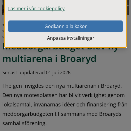
Läs mer i vår cookiepolicy
Från vänster: Anders Petersson och Emma Stenberg Greek, Broaryds
samhällsförening, Marie Johansson (S), ordf.
Godkänn alla kakor
samhällsutvecklingsnämnden, Josefin Backsten, VD Södra Hestra
sparbank.
Anpassa inställningar
Medborgarbudget blev ny 
multiarena i Broaryd
Senast uppdaterad 01 juli 2026
I helgen invigdes den nya multiarenan i Broaryd. 
Den nya mötesplatsen har blivit verklighet genom 
lokalsamtal, invånarnas idéer och finansiering från 
medborgarbudgeten tillsammans med Broaryds 
samhällsförening.