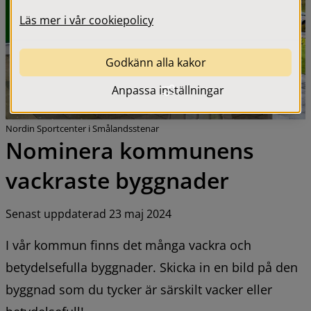
Läs mer i vår cookiepolicy
Godkänn alla kakor
Anpassa inställningar
Nordin Sportcenter i Smålandsstenar
Nominera kommunens 
vackraste byggnader
Senast uppdaterad 23 maj 2024
I vår kommun finns det många vackra och 
betydelsefulla byggnader. Skicka in en bild på den 
byggnad som du tycker är särskilt vacker eller 