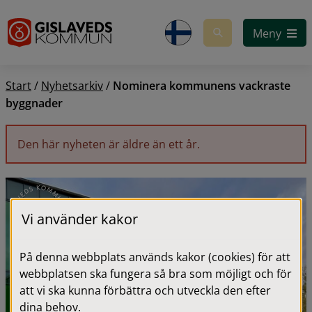
Gå till innehåll
Meny
Start
/
Nyhetsarkiv
/
Nominera kommunens vackraste
byggnader
Den här nyheten är äldre än ett år.
Vi använder kakor
På denna webbplats används kakor (cookies) för att
webbplatsen ska fungera så bra som möjligt och för
att vi ska kunna förbättra och utveckla den efter
dina behov.