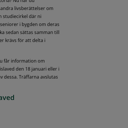
oria? Nu har du 
 andra livsberättelser om 
studiecirkel där ni 
 seniorer i bygden om deras 
ka sedan sättas samman till 
krävs för att delta i 
u får information om 
laved den 18 januari eller i 
v dessa. Träffarna avslutas 
laved