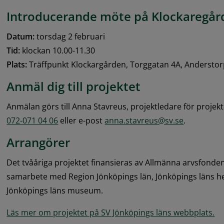
Introducerande möte på Klockaregår
Datum:
 torsdag 2 februari
Tid:
 klockan 10.00-11.30
Plats:
 Träffpunkt Klockargården, Torggatan 4A, Andersto
Anmäl dig till projektet
Anmälan görs till Anna Stavreus, projektledare för projekte
072-071 04 06
 eller e-post 
anna.stavreus@sv.se
.
Arrangörer
Det tvååriga projektet finansieras av Allmänna arvsfonde
samarbete med Region Jönköpings län, Jönköpings läns 
Jönköpings läns museum.
Läs mer om projektet på SV Jönköpings läns webbplats.