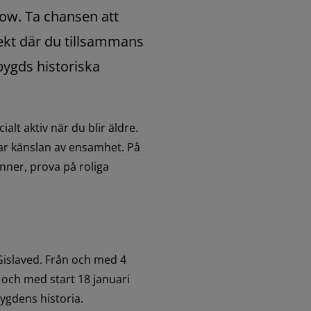
low. Ta chansen att 
jekt där du tillsammans 
gds historiska 
lt aktiv när du blir äldre. 
ar känslan av ensamhet. På 
ner, prova på roliga 
 Gislaved. Från och med 4 
och med start 18 januari 
ygdens historia.