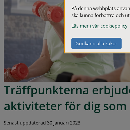
På denna webbplats används
ska kunna förbättra och ut
Läs mer i vår cookiepolicy
Godkänn alla kakor
Träffpunkterna erbjude
aktiviteter för dig som
Senast uppdaterad 30 januari 2023