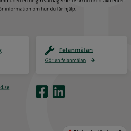
kommunen en helgfri vardag 8.00-16.00 och kontaktcenter 
för information om hur du får hjälp.
g
Felanmälan
Gör en felanmälan
ed.se