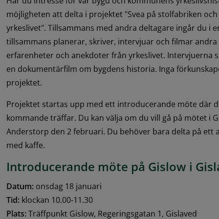
Har du intresse för vår bygd och kommunens yrkeslivshist
möjligheten att delta i projektet "Svea på stolfabriken och
yrkeslivet". Tillsammans med andra deltagare ingår du i en 
tillsammans planerar, skriver, intervjuar och filmar andra
erfarenheter och anekdoter från yrkeslivet. Intervjuerna s
en dokumentärfilm om bygdens historia. Inga förkunskaper 
projektet.
Projektet startas upp med ett introducerande möte där d
kommande träffar. Du kan välja om du vill gå på mötet i Gis
Anderstorp den 2 februari. Du behöver bara delta på ett a
med kaffe.
Introducerande möte på Gislow i Gis
Datum:
 onsdag 18 januari
Tid:
 klockan 10.00-11.30
Plats:
 Träffpunkt Gislow, Regeringsgatan 1, Gislaved