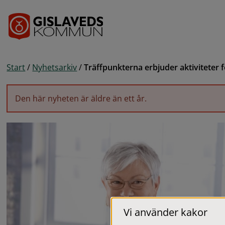
Gå till innehåll
Start
/
Nyhetsarkiv
/
Träffpunkterna erbjuder aktiviteter 
Den här nyheten är äldre än ett år.
Vi använder kakor