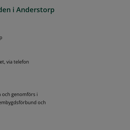
den i Anderstorp
rp
t, via telefon 
n och genomförs i 
hembygdsförbund och 