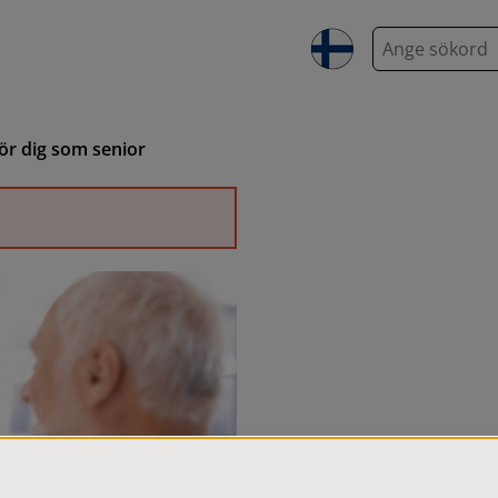
S
ö
k
för dig som senior