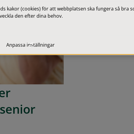
 kakor (cookies) för att webbplatsen ska fungera så bra som
veckla den efter dina behov.
Anpassa inställningar
r 
 senior