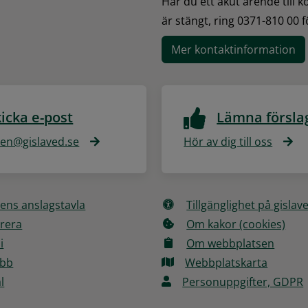
Har du ett akut ärende till 
är stängt, ring 0371-810 00 
Mer kontaktinformation
icka e-post
Lämna försla
n@gislaved.se
Hör av dig till oss
ns anslagstavla
Tillgänglighet på gislav
rera
Om kakor (cookies)
i
Om webbplatsen
obb
Webbplatskarta
l
Personuppgifter, GDPR