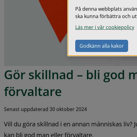
På denna webbplats används
ska kunna förbättra och ut
Läs mer i vår cookiepolicy
Godkänn alla kakor
Gör skillnad – bli god m
förvaltare
Senast uppdaterad 30 oktober 2024
Vill du göra skillnad i en annan människas liv? J
kan bli god man eller förvaltare.