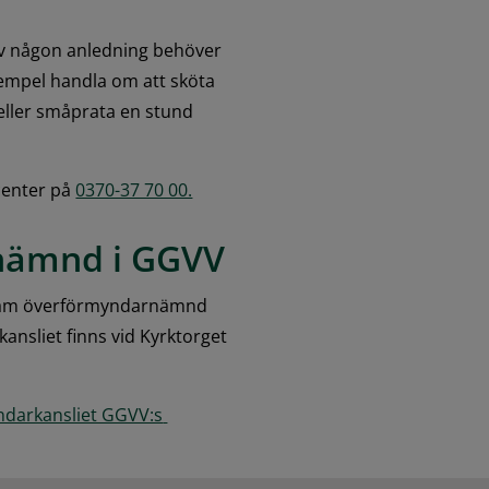
v någon anledning behöver 
xempel handla om att sköta 
eller småprata en stund 
enter på 
0370-37 70 00.
ämnd i GGVV
sam överförmyndarnämnd 
sliet finns vid Kyrktorget 
darkansliet GGVV:s 