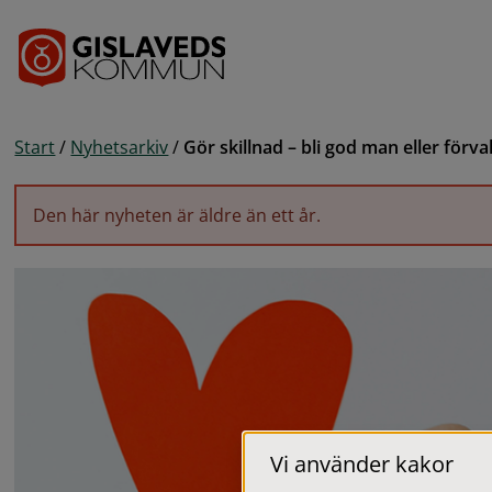
Gå till innehåll
Start
/
Nyhetsarkiv
/
Gör skillnad – bli god man eller förva
Den här nyheten är äldre än ett år.
Vi använder kakor