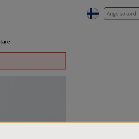
S
ö
k
ltare