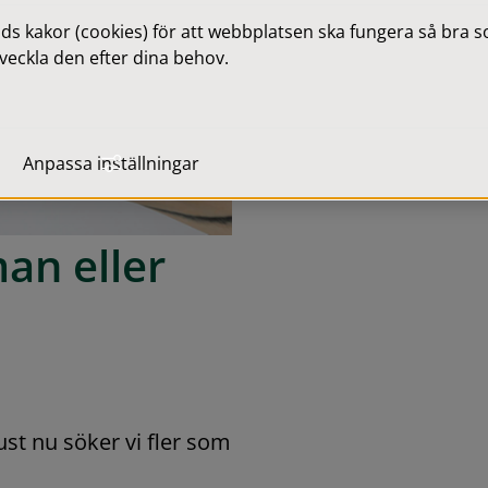
 kakor (cookies) för att webbplatsen ska fungera så bra som
veckla den efter dina behov.
Anpassa inställningar
an eller 
ust nu söker vi fler som 