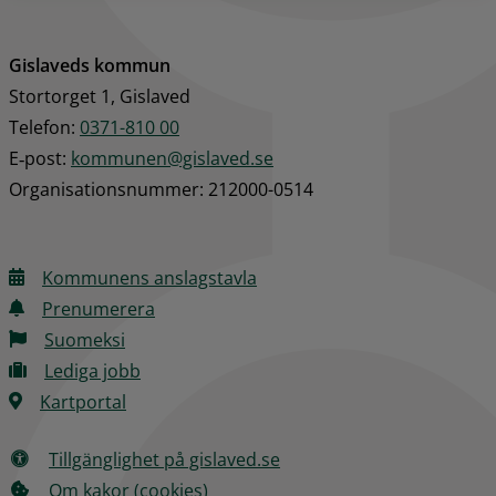
Gislaveds kommun
Stortorget 1, Gislaved
Telefon: 
0371-810 00
E‑post: 
kommunen@gislaved.se
Organisationsnummer: 212000-0514
Kommunens anslagstavla
Prenumerera
Suomeksi
Lediga jobb
Kartportal
Tillgänglighet på gislaved.se
Om kakor (cookies)