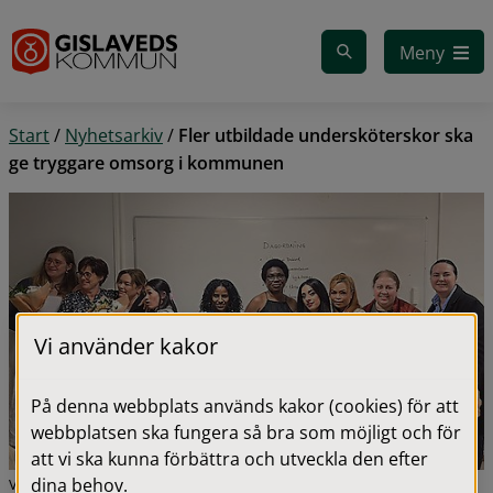
Gå till innehåll
Meny
Start
/
Nyhetsarkiv
/
Fler utbildade undersköterskor ska
ge tryggare omsorg i kommunen
Vi använder kakor
På denna webbplats används kakor (cookies) för att
webbplatsen ska fungera så bra som möjligt och för
att vi ska kunna förbättra och utveckla den efter
dina behov.
Våra nyutbildade undersköterskor under deras examensfirande.