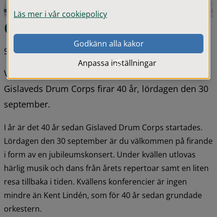
Läs mer i vår cookiepolicy
Gislaved Drum Corps 40 år!
Godkänn alla kakor
Senast uppdaterad 19 september 2023
Anpassa inställningar
Välkommen på en konsert utöver det vanliga när 
Gislaveds Drum Corps firar 40 år, lördagen den 30 
september.
I år är det 40 år sedan Gislaved Drum Corps startades. 
Lördagen den 30 september är du välkommen på firande 
i form av en jubileumskonsert. Under kvällen utlovas 
härlig musik och dans från årets repertoar samt en liten 
resa tillbaka i tiden. Kvällens konferencier är ingen 
mindre än Kent Lindén, som för 40 år sedan grundade 
orkestern.