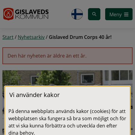
Gå till innehåll
Meny
Start
/
Nyhetsarkiv
/
Gislaved Drum Corps 40 år!
Den här nyheten är äldre än ett år.
Vi använder kakor
På denna webbplats används kakor (cookies) för att
webbplatsen ska fungera så bra som möjligt och för
att vi ska kunna förbättra och utveckla den efter
dina behov.