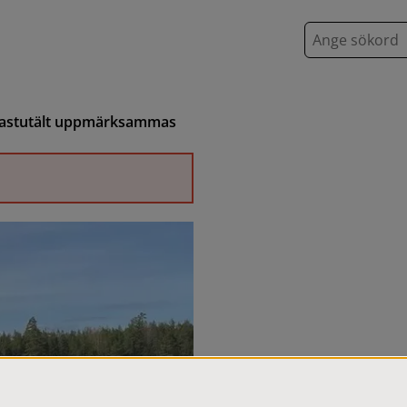
S
ö
k
bastutält uppmärksammas