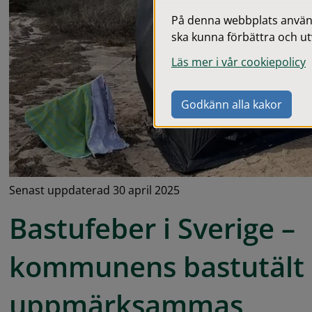
På denna webbplats används
ska kunna förbättra och ut
Läs mer i vår cookiepolicy
Godkänn alla kakor
Senast uppdaterad 30 april 2025
Bastufeber i Sverige – 
kommunens bastutält 
uppmärksammas