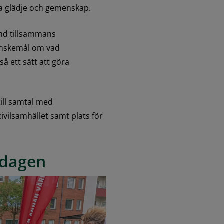
apa glädje och gemenskap.
und tillsammans 
önskemål om vad 
å ett sätt att göra 
ill samtal med 
vilsamhället samt plats för 
edagen