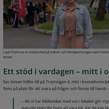
Lajal Chahrour är enhetschef på individ- och familjeomsorgen samt funkti
lotsen.
Ett stöd i vardagen – mitt i
Soc-lotsen håller till på Traststigen 4, mitt i bostadsområ
finns på plats för att svara på frågor och finnas till hand
– Att vi har biblioteket med oss i lokalen gör my
naturlig plats för barn att vara på, där de kan lä