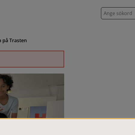
S
ö
k
n på Trasten