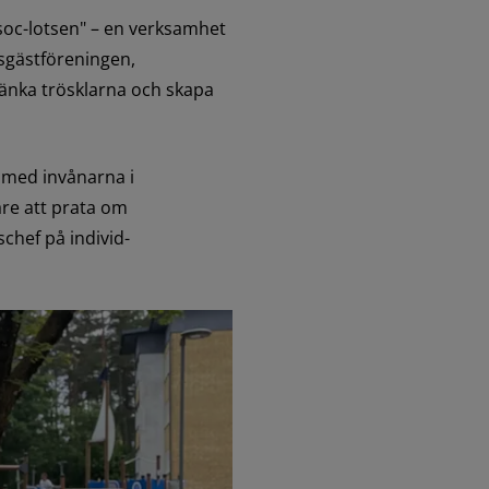
soc-lotsen" – en verksamhet 
sgästföreningen, 
nka trösklarna och skapa 
r med invånarna i 
are att prata om 
chef på individ- 