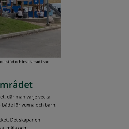
onsstöd och involverad i soc-
 området
det, där man varje vecka 
s – både för vuxna och barn.
cket. Det skapar en 
sa, måla och 