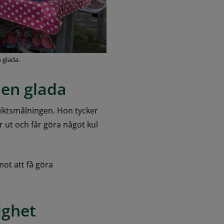
n glada.
nen glada
iktsmålningen. Hon tycker 
 ut och får göra något kul 
mot att få göra 
ighet