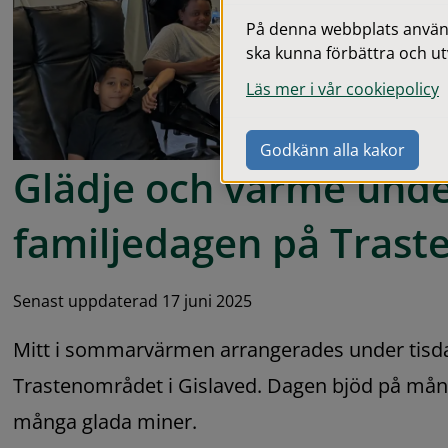
På denna webbplats används
ska kunna förbättra och ut
Läs mer i vår cookiepolicy
Godkänn alla kakor
Glädje och värme unde
familjedagen på Trast
Senast uppdaterad 17 juni 2025
Mitt i sommarvärmen arrangerades under tisda
Trastenområdet i Gislaved. Dagen bjöd på mån
många glada miner.