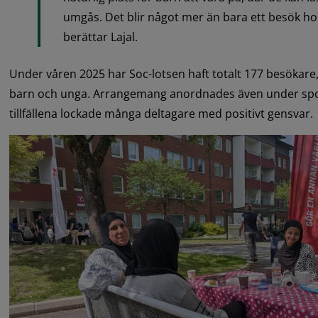
umgås. Det blir något mer än bara ett besök hos
berättar Lajal.
Under våren 2025 har Soc-lotsen haft totalt 177 besökare,
barn och unga. Arrangemang anordnades även under spor
tillfällena lockade många deltagare med positivt gensvar.