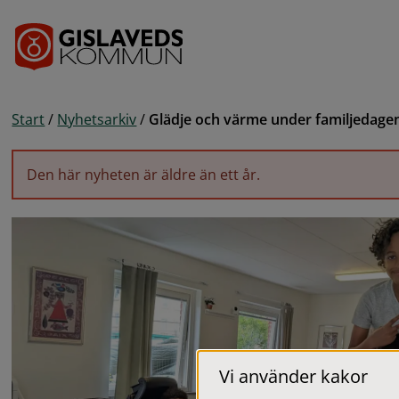
Gå till innehåll
Start
/
Nyhetsarkiv
/
Glädje och värme under familjedage
Den här nyheten är äldre än ett år.
Vi använder kakor