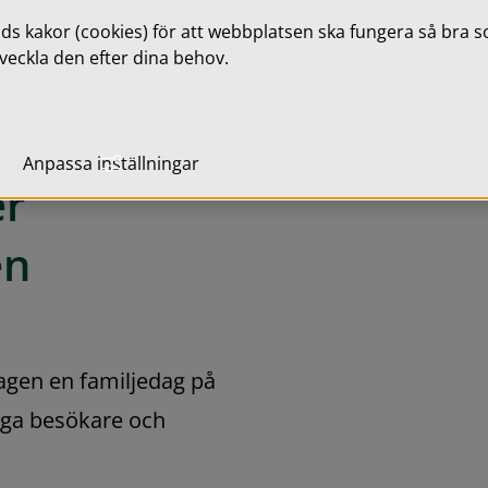
 kakor (cookies) för att webbplatsen ska fungera så bra som
veckla den efter dina behov.
Anpassa inställningar
r 
en
gen en familjedag på 
ga besökare och 