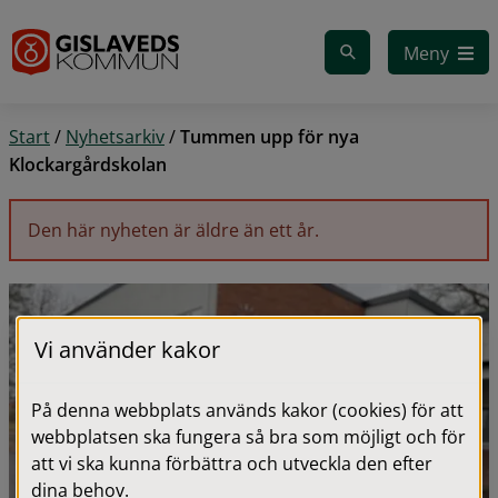
Gå till innehåll
Meny
Start
/
Nyhetsarkiv
/
Tummen upp för nya
Klockargårdskolan
Den här nyheten är äldre än ett år.
Vi använder kakor
På denna webbplats används kakor (cookies) för att
webbplatsen ska fungera så bra som möjligt och för
att vi ska kunna förbättra och utveckla den efter
dina behov.