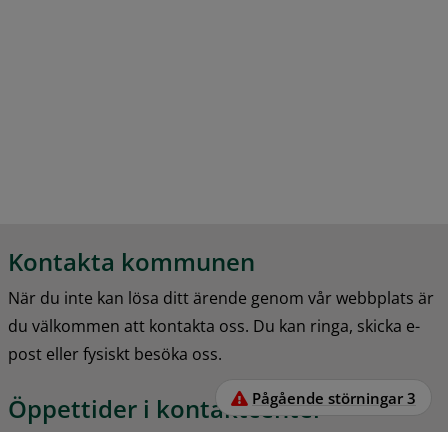
Kontakta kommunen
När du inte kan lösa ditt ärende genom vår webbplats är 
du välkommen att kontakta oss. Du kan ringa, skicka e-
post eller fysiskt besöka oss.
Pågående störningar
3
Öppettider i kontaktcenter
Vecka 26-32, måndag-fredag: