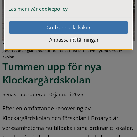
Läs mer i vår cookiepolicy
Godkänn alla kakor
Anpassa inställningar
Eleverna Eric Poulsen, Lova Eriksson, Albert Moberg Carlsson och Stina
Johansson är glada över att de nu fått flytta in i den nyrenoverade
skolan.
Tummen upp för nya 
Klockargårdskolan
Senast uppdaterad 30 januari 2025
Efter en omfattande renovering av 
Klockargårdskolan och förskolan i Broaryd är 
verksamheterna nu tillbaka i sina ordinarie lokaler. 