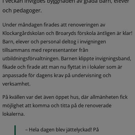
I veckan invigdes byggnaden av glada barn, elever 
och pedagoger.
Under måndagen firades att renoveringen av 
Klockargårdskolan och Broaryds förskola äntligen är klar! 
Barn, elever och personal deltog i invigningen 
tillsammans med representanter från 
utbildningsförvaltningen. Barnen klippte invigningsband, 
fikade och firade att man nu flyttat in i lokaler som är 
anpassade för dagens krav på undervisning och 
verksamhet.
På kvällen var det även öppet hus, där allmänheten fick 
möjlighet att komma och titta på de renoverade 
lokalerna.
– Hela dagen blev jättelyckad! På 