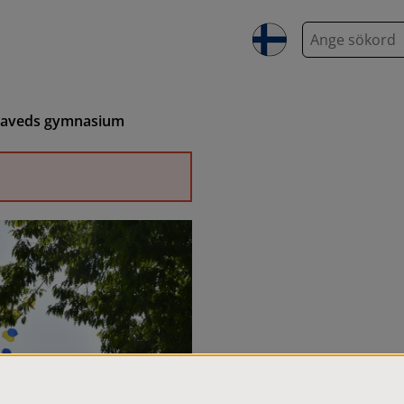
S
ö
k
islaveds gymnasium