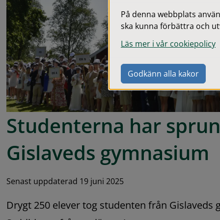
På denna webbplats används
ska kunna förbättra och ut
Läs mer i vår cookiepolicy
Godkänn alla kakor
Studenterna har sprung
Gislaveds gymnasium
Senast uppdaterad 19 juni 2025
Drygt 250 elever tog studenten från Gislaveds 