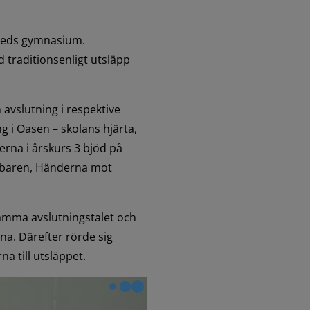
laveds gymnasium.
 traditionsenligt utsläpp 
vslutning i respektive 
 i Oasen – skolans hjärta, 
erna i årskurs 3 bjöd på 
 baren, Händerna mot 
amma avslutningstalet och 
na. Därefter rörde sig 
a till utsläppet.