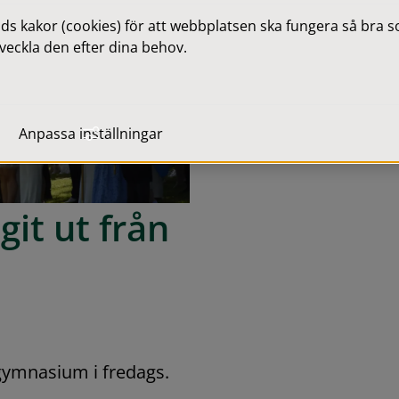
 kakor (cookies) för att webbplatsen ska fungera så bra som
veckla den efter dina behov.
Anpassa inställningar
it ut från 
gymnasium i fredags. 