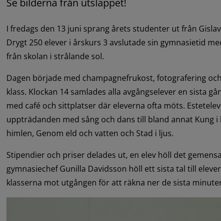
Se bilderna från utsläppet!
I fredags den 13 juni sprang årets studenter ut från Gis
Drygt 250 elever i årskurs 3 avslutade sin gymnasietid med
från skolan i strålande sol.
Dagen började med champagnefrukost, fotografering och a
klass. Klockan 14 samlades alla avgångselever en sista gång
med café och sittplatser där eleverna ofta möts. Estetelev
uppträdanden med sång och dans till bland annat Kung i
himlen, Genom eld och vatten och Stad i ljus.
Stipendier och priser delades ut, en elev höll det gemens
gymnasiechef Gunilla Davidsson höll ett sista tal till elever
klasserna mot utgången för att räkna ner de sista minutern