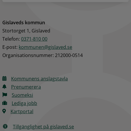
Gislaveds kommun
Stortorget 1, Gislaved
Telefon: 
0371-810 00
E‑post: 
kommunen@gislaved.se
Organisationsnummer: 212000-0514
Kommunens anslagstavla
Prenumerera
Suomeksi
Lediga jobb
Kartportal
Tillgänglighet på gislaved.se