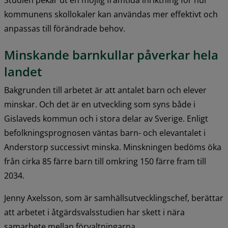
Studien pekar ut en möjlig framtida inriktning för hur 
kommunens skollokaler kan användas mer effektivt och 
anpassas till förändrade behov.
Minskande barnkullar påverkar hela 
landet
Bakgrunden till arbetet är att antalet barn och elever 
minskar. Och det är en utveckling som syns både i 
Gislaveds kommun och i stora delar av Sverige. Enligt 
befolkningsprognosen väntas barn- och elevantalet i 
Anderstorp successivt minska. Minskningen bedöms öka 
från cirka 85 färre barn till omkring 150 färre fram till 
2034.
Jenny Axelsson, som är samhällsutvecklingschef, berättar 
att arbetet i åtgärdsvalsstudien har skett i nära 
samarbete mellan förvaltningarna.