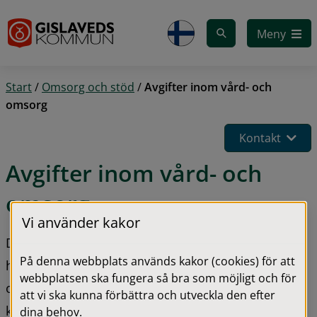
Gå till innehåll
Meny
Start
/
Omsorg och stöd
/
Avgifter inom vård- och
omsorg
Kontakt
Avgifter inom vård- och 
omsorg
Vi använder kakor
Du som får hjälp av hemtjänsten, har 
På denna webbplats används kakor (cookies) för att
hemsjukvård, bor på ett vård- och 
webbplatsen ska fungera så bra som möjligt och för
omsorgsboende, har ett trygghetslarm, är beviljad 
att vi ska kunna förbättra och utveckla den efter
korttidsvistelse/växelvård eller har boendestöd 
dina behov.