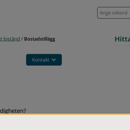
S
ö
k
Hitt
t bistånd
/
Bostadstillägg
Kontakt
ndigheten?
 du ansöker om själv hos 