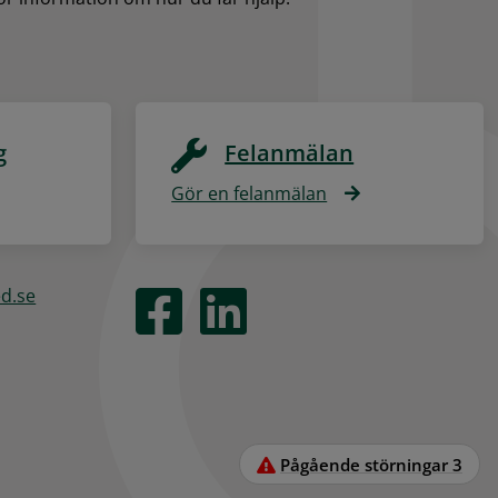
g
Felanmälan
Gör en felanmälan
ed.se
Pågående störningar
3