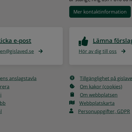
Mer kontaktinformation
icka e-post
Lämna försla
n@gislaved.se
Hör av dig till oss
ns anslagstavla
Tillgänglighet på gislav
rera
Om kakor (cookies)
i
Om webbplatsen
obb
Webbplatskarta
l
Personuppgifter, GDPR