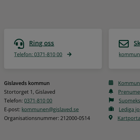
Ring oss
Sk
Telefon: 0371-810 00
kommune
Gislaveds kommun
Kommune
Stortorget 1, Gislaved
Prenume
Telefon: 
0371-810 00
Suomeks
E‑post: 
kommunen@gislaved.se
Lediga j
Organisationsnummer: 212000-0514
Kartporta