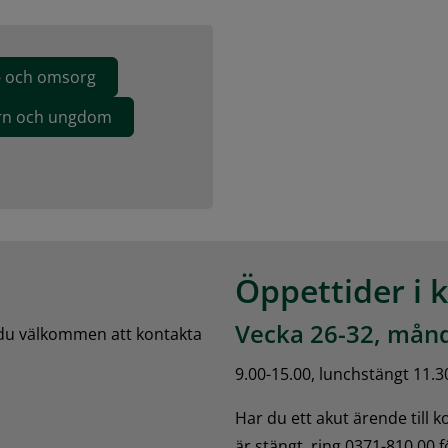
d- och omsorg
arn och ungdom
Öppettider i 
Vecka 26-32, månd
 du välkommen att kontakta 
9.00-15.00, lunchstängt 11.3
Har du ett akut ärende till 
är stängt, ring 0371-810 00 