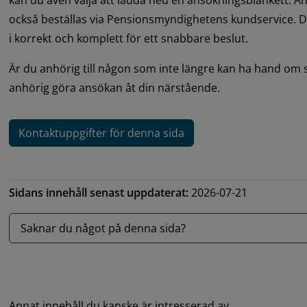
kan du även välja att ladda ned en ansökningsblankett. A
också beställas via Pensionsmyndighetens kundservice. Det 
i korrekt och komplett för ett snabbare beslut.
Är du anhörig till någon som inte längre kan ha hand om
anhörig göra ansökan åt din närstående.
Kontaktuppgifter för denna sida
Sidans innehåll senast uppdaterat:
2026-07-21
Saknar du något på denna sida?
Annat innehåll du kanske är intresserad av