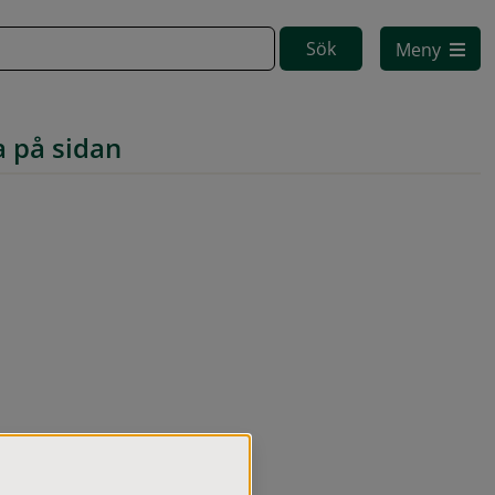
Meny
a på sidan