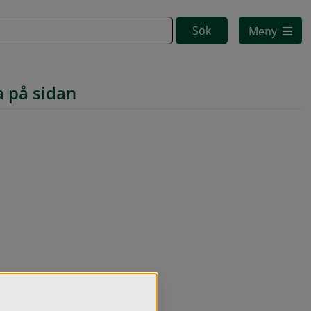
Meny
a på sidan