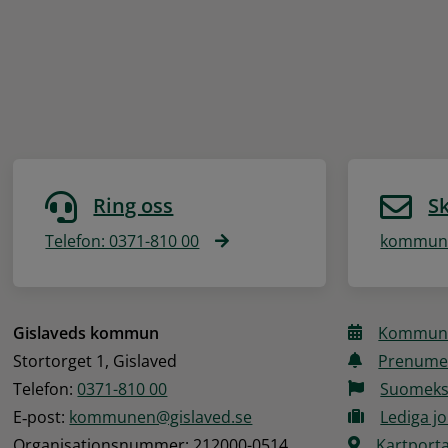
Ring oss
Sk
Telefon: 0371-810 00
kommune
Gislaveds kommun
Kommune
Stortorget 1, Gislaved
Prenume
Telefon: 
0371-810 00
Suomeks
E‑post: 
kommunen@gislaved.se
Lediga j
Organisationsnummer: 212000-0514
Kartporta