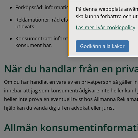
Förköpsråd: information före köp av varor och tjänst
På denna webbplats används
ska kunna förbättra och ut
Reklamationer: råd efter köp av varor och tjänster 
utlovats.
Läs mer i vår cookiepolicy
Konsumenträtt
: 
information om vilka rättigheter och
konsument har.
Godkänn alla kakor
När du handlar från en priv
Om du har handlat en vara av en privatperson så gäller 
innebär att jag som konsumentrådgivare inte heller kan hjäl
heller inte pröva en eventuell tvist hos Allmänna Rekla
hjälp kan du vända dig till en advokat eller jurist.
Allmän konsumentinformat