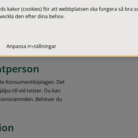
er.
 kakor (cookies) för att webbplatsen ska fungera så bra som
veckla den efter dina behov.
som inte motsvarar vad som 
 skyldigheter du som 
Anpassa inställningar
atperson
inte Konsumentköplagen. Det 
pa till vid tvister. Du kan 
mationsnämnden. Behöver du 
ion