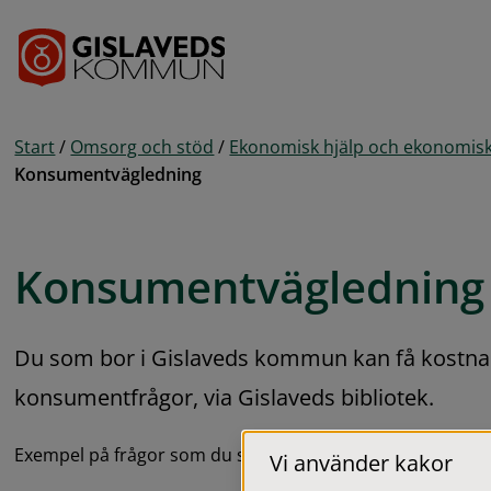
Gå till innehåll
Start
/
Omsorg och stöd
/
Ekonomisk hjälp och ekonomisk
Konsumentvägledning
Konsumentvägledning
Du som bor i Gislaveds kommun kan få kostnads
konsumentfrågor, via Gislaveds bibliotek.
Exempel på frågor som du som konsument kan få hjälp m
Vi använder kakor