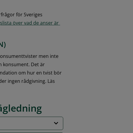
rågor för Sveriges 
lista över vad de anser är 
N)
onsumenttvister men inte 
en konsument. Det är 
endation om hur en tvist bör 
der ingen rådgivning. Läs 
ägledning