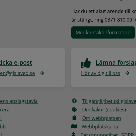
Har du ett akut ärende till 
är stängt, ring 0371-810 00 
Mer kontaktinformation
icka e-post
Lämna försla
n@gislaved.se
Hör av dig till oss
ns anslagstavla
Tillgänglighet på gislav
rera
Om kakor (cookies)
i
Om webbplatsen
obb
Webbplatskarta
l
Personuppgifter, GDPR