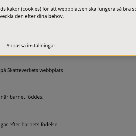
atteverket.
 kakor (cookies) för att webbplatsen ska fungera så bra som
veckla den efter dina behov.
öräldraskap 
Anpassa inställningar
kap via en e-tjänst på 
t på Skatteverkets webbplats 
 när barnet föddes.
ar efter barnets födelse.