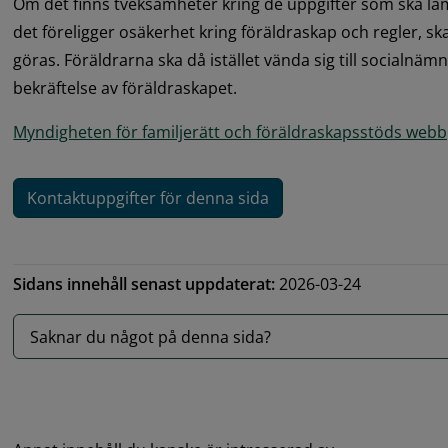
Om det finns tveksamheter kring de uppgifter som ska lämn
det föreligger osäkerhet kring föräldraskap och regler, ska 
göras. Föräldrarna ska då istället vända sig till socialnäm
bekräftelse av föräldraskapet.
Myndigheten för familjerätt och föräldraskapsstöds webb
Kontaktuppgifter för denna sida
Sidans innehåll senast uppdaterat:
2026-03-24
Saknar du något på denna sida?