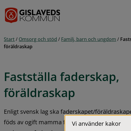
Gå till innehåll
Start
/
Omsorg och stöd
/
Familj, barn och ungdom
/
Fast
föräldraskap
Fastställa faderskap, 
föräldraskap
Enligt svensk lag ska faderskapet/föräldraskape
föds av ogift mamma fastställas via bekräftelse 
Vi använder kakor