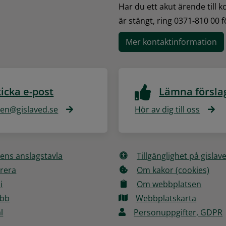
Har du ett akut ärende till 
är stängt, ring 0371-810 00 
Mer kontaktinformation
icka e-post
Lämna försla
n@gislaved.se
Hör av dig till oss
ns anslagstavla
Tillgänglighet på gislav
rera
Om kakor (cookies)
i
Om webbplatsen
obb
Webbplatskarta
l
Personuppgifter, GDPR