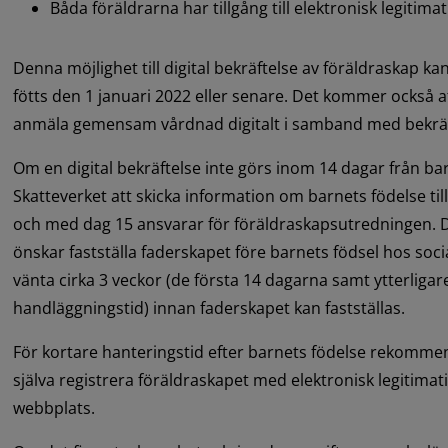
Båda föräldrarna har tillgång till elektronisk legitimat
Denna möjlighet till digital bekräftelse av föräldraskap k
fötts den 1 januari 2022 eller senare. Det kommer också att
anmäla gemensam vårdnad digitalt i samband med bekräft
Om en digital bekräftelse inte görs inom 14 dagar från b
Skatteverket att skicka information om barnets födelse ti
och med dag 15 ansvarar för föräldraskapsutredningen. D
önskar fastställa faderskapet före barnets födsel hos so
vänta cirka 3 veckor (de första 14 dagarna samt ytterligare
handläggningstid) innan faderskapet kan fastställas.
För kortare hanteringstid efter barnets födelse rekommend
själva registrera föräldraskapet med elektronisk legitimati
webbplats.