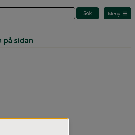
Meny
a på sidan