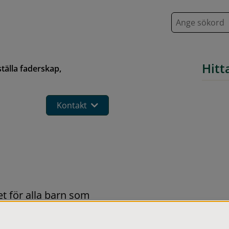
S
ö
k
Hitt
ställa faderskap,
Kontakt
t för alla barn som 
(eller dom). Du 