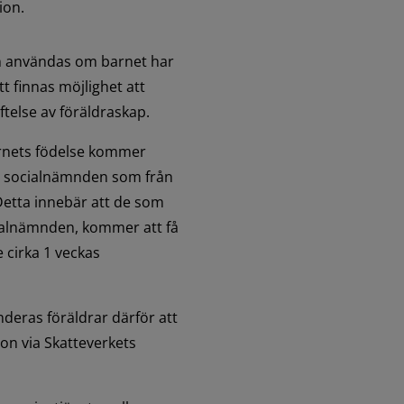
ion.
an användas om barnet har 
 finnas möjlighet att 
else av föräldraskap.
arnets födelse kommer 
ll socialnämnden som från 
etta innebär att de som 
cialnämnden, kommer att få 
 cirka 1 veckas 
eras föräldrar därför att 
on via Skatteverkets 