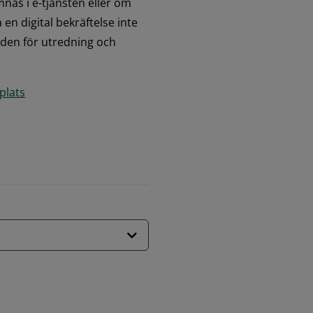
as i e-tjänsten eller om 
en digital bekräftelse inte 
nden för utredning och 
plats