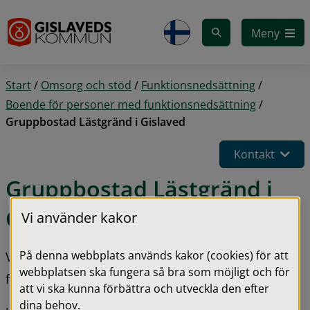
Gå till innehåll
Meny
Start
/
Omsorg och stöd
/
Funktionsnedsättning
/
Boende för personer med funktionsnedsättning
/
Gruppbostad Lästgränd i Gislaved
Kontakt
Gruppbostad Lästgränd i 
Gislaved
Vi använder kakor
På denna webbplats används kakor (cookies) för att
Välkommen till gruppbostad Lästgränd. Hos oss 
webbplatsen ska fungera så bra som möjligt och för
finns det sex stycken lägenheter.
att vi ska kunna förbättra och utveckla den efter
dina behov.