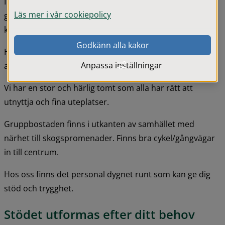
I mitten av gruppbostaden finns 
Läs mer i vår cookiepolicy
gemensamhetsutrymmet. En öppen planlösning med 
kök, matrum och tv-rum.
Godkänn alla kakor
Här äter vi ofta tillsammans och gör gemensamma 
Anpassa inställningar
aktiviteter.
Vi har en stor och härlig tomt som alla har rätt att 
utnyttja och fina uteplatser.
Gruppbostaden finns i utkanten av samhället med 
närhet till skogspromenader. Finns bra cykel/gångvägar 
in till centrum.
Hos oss finns det personal dygnet runt som kan ge dig 
stöd och trygghet.
Stödet utformas efter ditt behov