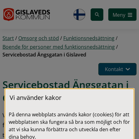
Gå till innehåll
Meny
Start
/
Omsorg och stöd
/
Funktionsnedsättning
/
Boende för personer med funktionsnedsättning
/
Servicebostad Ängsgatan i Gislaved
Kontakt
Servicebostad Ängsgatan i 
Gislaved
Vi använder kakor
På denna webbplats används kakor (cookies) för att
Välkommen till Servicebostad Ängsgatan. Hos oss 
webbplatsen ska fungera så bra som möjligt och för
finns det upp till tio stycken lägenheter som finns i 
att vi ska kunna förbättra och utveckla den efter
två olika trapphus.
dina behov.