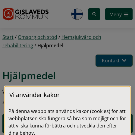
Gå till innehåll
Meny
Start
/
Omsorg och stöd
/
Hemsjukvård och
rehabilitering
/
Hjälpmedel
Kontakt
Hjälpmedel
Vi erbjuder råd och stöd för att du ska kunna vara 
Vi använder kakor
så självständig som möjligt.
På denna webbplats används kakor (cookies) för att
webbplatsen ska fungera så bra som möjligt och för
E-tjänst för kontaktförfrågan om hjälpmedel och 
att vi ska kunna förbättra och utveckla den efter
insatser från Rehabenhete
n
dina behov.