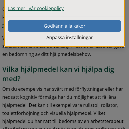
Läs mer i vår cookiepolicy
Om du har behov av hjälpmedel är du välkommen att 
kontakta rehabenheten genom att använda  
E-
tjänsten
 eller ringa till kontaktcenter 
0371-810 00 
Godkänn alla kakor
Anpassa inställningar
Vi tar emot ditt ärende och rehabenheten ringer upp dig 
senast nästkommande vardag. Vi kommer därefter göra 
en bedömning av ditt hjälpmedelsbehov.
Vilka hjälpmedel kan vi hjälpa dig 
med?
Om du exempelvis har svårt med förflyttningar eller har 
nedsatt kognitiv förmåga har du möjlighet att få låna 
hjälpmedel. Det kan till exempel vara rullstol, rollator, 
toalettförhöjning och visuella hjälpmedel. Vilket 
hjälpmedel du har rätt till bedöms av en arbetsterapeut 