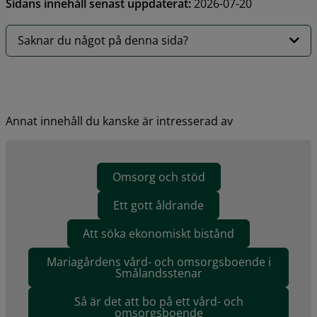
Sidans innehåll senast uppdaterat:
2026-07-20
Saknar du något på denna sida?
Annat innehåll du kanske är intresserad av
Omsorg och stöd
Ett gott åldrande
Att söka ekonomiskt bistånd
Mariagårdens vård- och omsorgsboende i
Smålandsstenar
Så är det att bo på ett vård- och
omsorgsboende