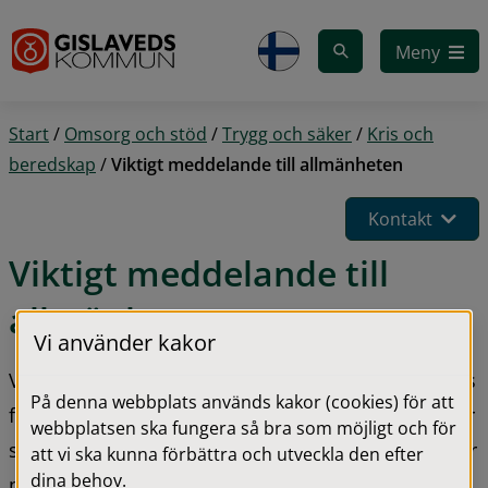
Gå till innehåll
Meny
Start
/
Omsorg och stöd
/
Trygg och säker
/
Kris och
beredskap
/
Viktigt meddelande till allmänheten
Kontakt
Viktigt meddelande till 
allmänheten
Vi använder kakor
Viktigt meddelande till allmänheten, VMA, används 
På denna webbplats används kakor (cookies) för att
för att varna och informera vid allvarliga händelser 
webbplatsen ska fungera så bra som möjligt och för
som kan innebära fara för liv, hälsa, egendom eller 
att vi ska kunna förbättra och utveckla den efter
dina behov.
miljö. Om du får ett VMA ska du följa de 