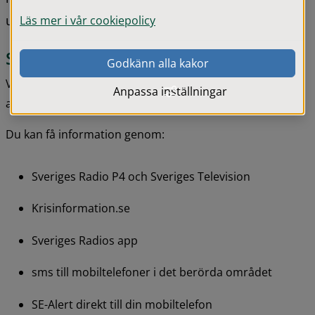
uppmaningar som ges.
Läs mer i vår cookiepolicy
Så kan du få ett VMA
Godkänn alla kakor
VMA kan skickas ut på flera olika sätt. Vilka kanaler som 
Anpassa inställningar
används beror på situationen.
Du kan få information genom:
Sveriges Radio P4 och Sveriges Television
Krisinformation.se
Sveriges Radios app
sms till mobiltelefoner i det berörda området
SE-Alert direkt till din mobiltelefon