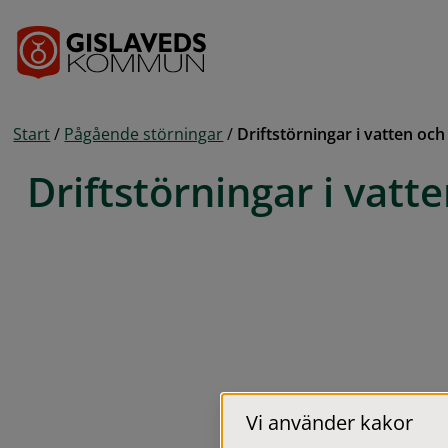
Gå till innehåll
Start
/
Pågående störningar
/
Driftstörningar i vatten oc
Driftstörningar i vatt
Vi använder kakor