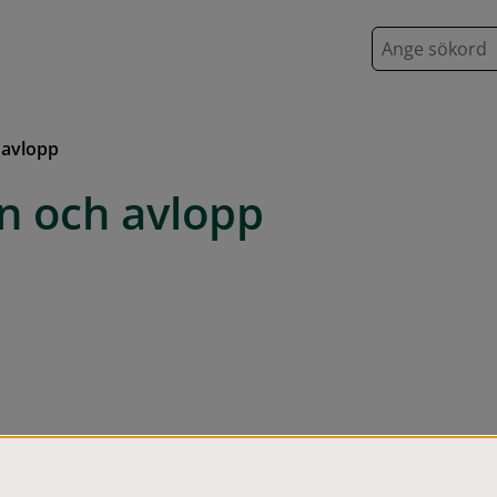
S
ö
k
h avlopp
en och avlopp