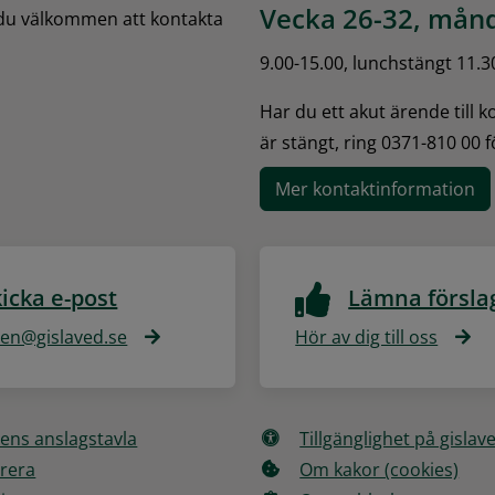
Vecka 26-32, månd
 du välkommen att kontakta 
9.00-15.00, lunchstängt 11.3
Har du ett akut ärende till 
är stängt, ring 0371-810 00 
Mer kontaktinformation
icka e-post
Lämna försla
n@gislaved.se
Hör av dig till oss
ns anslagstavla
Tillgänglighet på gislav
rera
Om kakor (cookies)