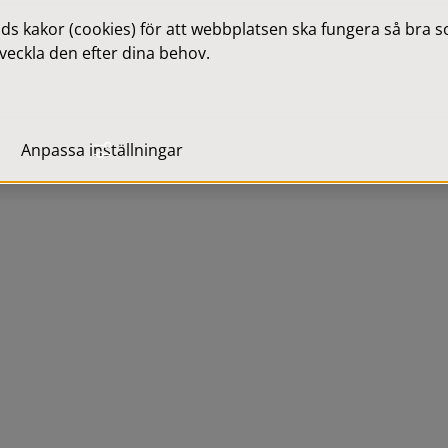
 du svar på många frågor 
 kakor (cookies) för att webbplatsen ska fungera så bra som
t person eller verksamhet.
veckla den efter dina behov.
berättar du vad du vill få 
Anpassa inställningar
änster i vår självservice
.