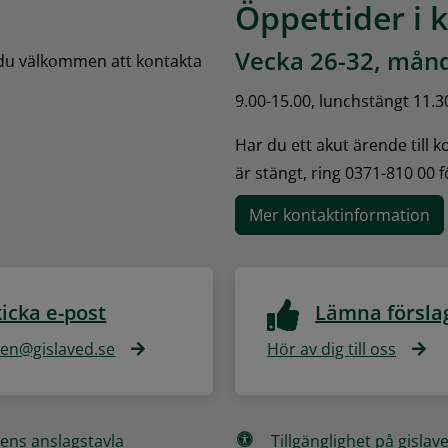
Öppettider i 
Vecka 26-32, månd
 du välkommen att kontakta 
9.00-15.00, lunchstängt 11.3
Har du ett akut ärende till 
är stängt, ring 0371-810 00 
Mer kontaktinformation
icka e-post
Lämna försla
n@gislaved.se
Hör av dig till oss
ns anslagstavla
Tillgänglighet på gislav