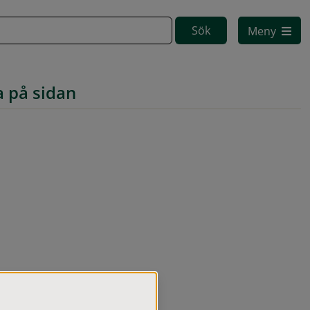
Meny
a på sidan