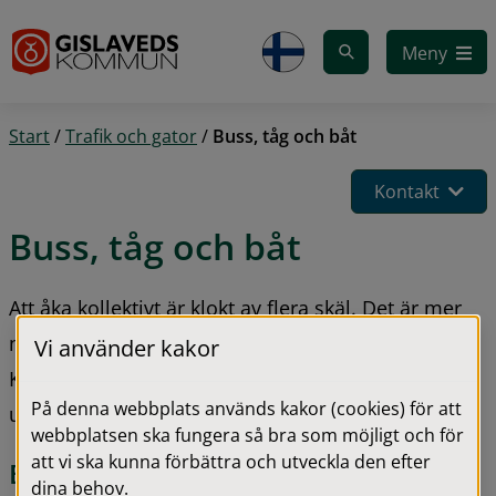
Gå till innehåll
Meny
Start
/
Trafik och gator
/
Buss, tåg och båt
Kontakt
Buss, tåg och båt
Att åka kollektivt är klokt av flera skäl. Det är mer 
miljövänligt och billigare än att ta bilen. 
Vi använder kakor
Kommunen arbetar aktivt för att förbättra och 
På denna webbplats används kakor (cookies) för att
utveckla kollektivtrafiken i hela kommunen.
webbplatsen ska fungera så bra som möjligt och för
att vi ska kunna förbättra och utveckla den efter
Buss
dina behov.