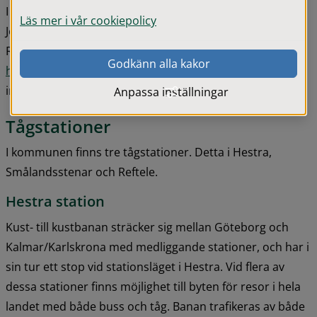
I kommunen drivs den allmänna kollektivtrafiken av 
Läs mer i vår cookiepolicy
Jönköpings Länstrafik (JLT), som är ett bolag under 
Region Jönköpings län. På 
Jönköpings Länstrafiks 
Godkänn alla kakor
hemsida
 kan du söka tidtabeller, och planera dina resor 
inom länet samt till grannlän.
Anpassa inställningar
Tågstationer
I kommunen finns tre tågstationer. Detta i Hestra, 
Smålandsstenar och Reftele.
Hestra station
Kust- till kustbanan sträcker sig mellan Göteborg och 
Kalmar/Karlskrona med medliggande stationer, och har i 
sin tur ett stop vid stationsläget i Hestra. Vid flera av 
dessa stationer finns möjlighet till byten för resor i hela 
landet med både buss och tåg. Banan trafikeras av både 