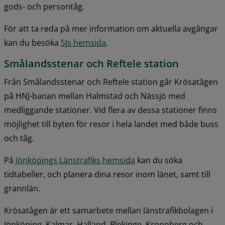
gods- och persontåg.
För att ta reda på mer information om aktuella avgångar 
kan du besöka 
SJs hemsida
.
Smålandsstenar och Reftele station
Från Smålandsstenar och Reftele station går Krösatågen 
på HNJ-banan mellan Halmstad och Nässjö med 
medliggande stationer. Vid flera av dessa stationer finns 
möjlighet till byten för resor i hela landet med både buss 
och tåg.
På 
Jönköpings Länstrafiks hemsida
 kan du söka 
tidtabeller, och planera dina resor inom länet, samt till 
grannlän.
Krösatågen är ett samarbete mellan länstrafikbolagen i 
Jönköping, Kalmar, Halland, Blekinge, Kronoberg och 