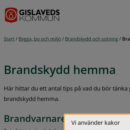
Gå till innehåll
Start
/
Bygga, bo och miljö
/
Brandskydd och sotning
/
Br
Brandskydd hemma
Här hittar du ett antal tips på vad du bör tänka 
brandskydd hemma.
Brandvarnare
Vi använder kakor