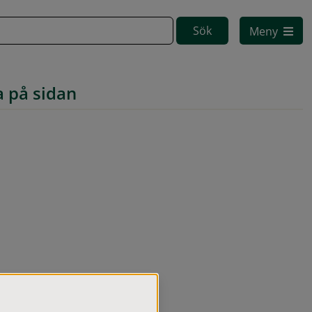
Meny
a på sidan