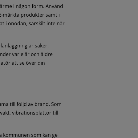
 värme i någon form. Använd 
-märkta produkter samt i 
t i onödan, särskilt inte när 
lanläggning är säker. 
der varje år och äldre 
tör att se över din 
ma till följd av brand. Som 
kt, vibrationsplattor till 
kta kommunen som kan ge 