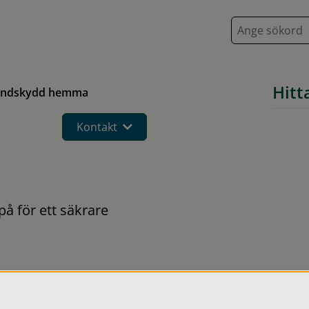
S
ö
k
Hitt
andskydd hemma
Kontakt
på för ett säkrare 