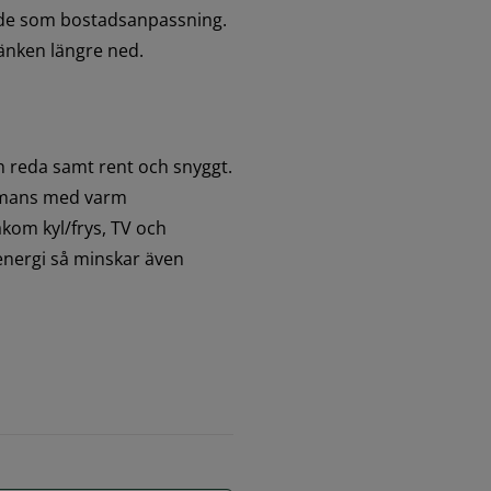
gade som bostadsanpassning. 
änken längre ned.
h reda samt rent och snyggt. 
mans med varm 
kom kyl/frys, TV och 
energi så minskar även 