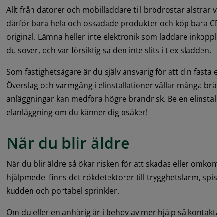
Allt från datorer och mobilladdare till brödrostar alstrar
därför bara hela och oskadade produkter och köp bara CE
original. Lämna heller inte elektronik som laddare inkoppla
du sover, och var försiktig så den inte slits i t ex sladden.
Som fastighetsägare är du själv ansvarig för att din fasta e
Överslag och varmgång i elinstallationer vållar många brän
anläggningar kan medföra högre brandrisk. Be en elinstalla
elanläggning om du känner dig osäker!
När du blir äldre
När du blir äldre så ökar risken för att skadas eller omkom
hjälpmedel finns det rökdetektorer till trygghetslarm, spisva
kudden och portabel sprinkler.
Om du eller en anhörig är i behov av mer hjälp så konta