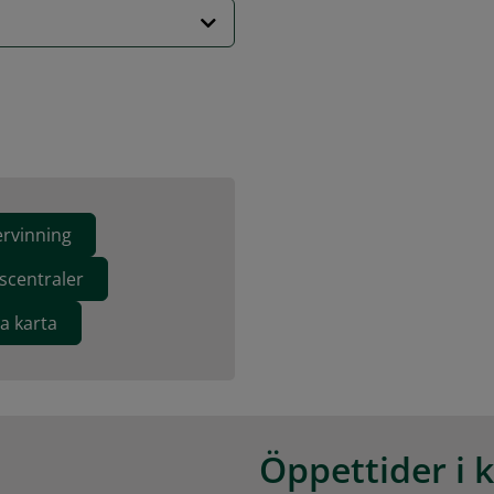
ervinning
scentraler
va karta
Öppettider i 