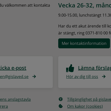
Vecka 26-32, månd
 du välkommen att kontakta 
9.00-15.00, lunchstängt 11.3
Har du ett akut ärende till 
är stängt, ring 0371-810 00 
Mer kontaktinformation
icka e-post
Lämna försla
n@gislaved.se
Hör av dig till oss
ns anslagstavla
Tillgänglighet på gislav
rera
Om kakor (cookies)